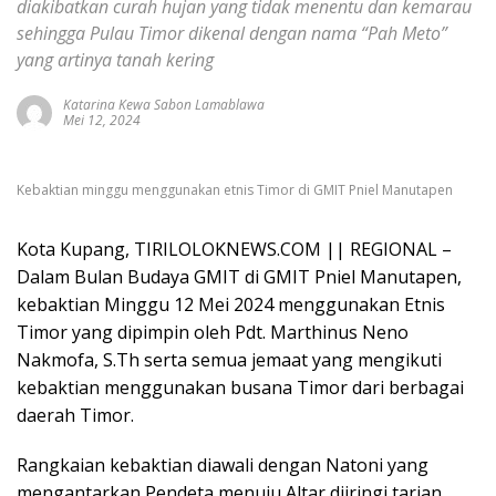
diakibatkan curah hujan yang tidak menentu dan kemarau
sehingga Pulau Timor dikenal dengan nama “Pah Meto”
yang artinya tanah kering
Katarina Kewa Sabon Lamablawa
Mei 12, 2024
Kebaktian minggu menggunakan etnis Timor di GMIT Pniel Manutapen
Kota Kupang, TIRILOLOKNEWS.COM || REGIONAL –
Dalam Bulan Budaya GMIT di GMIT Pniel Manutapen,
kebaktian Minggu 12 Mei 2024 menggunakan Etnis
Timor yang dipimpin oleh Pdt. Marthinus Neno
Nakmofa, S.Th serta semua jemaat yang mengikuti
kebaktian menggunakan busana Timor dari berbagai
daerah Timor.
Rangkaian kebaktian diawali dengan Natoni yang
mengantarkan Pendeta menuju Altar diiringi tarian