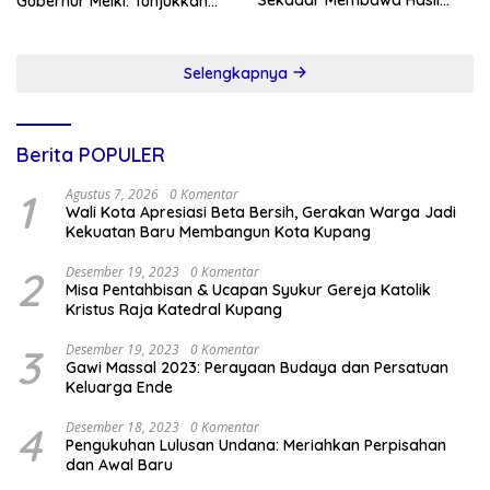
Sekadar Membawa Hasil
Gubernur Melki: Tunjukkan
Tangkapan
Karakter, Budaya, dan
Prestasi Anak NTT
Selengkapnya
Berita POPULER
1
Agustus 7, 2026
0 Komentar
Wali Kota Apresiasi Beta Bersih, Gerakan Warga Jadi
Kekuatan Baru Membangun Kota Kupang
2
Desember 19, 2023
0 Komentar
Misa Pentahbisan & Ucapan Syukur Gereja Katolik
Kristus Raja Katedral Kupang
3
Desember 19, 2023
0 Komentar
Gawi Massal 2023: Perayaan Budaya dan Persatuan
Keluarga Ende
4
Desember 18, 2023
0 Komentar
Pengukuhan Lulusan Undana: Meriahkan Perpisahan
dan Awal Baru