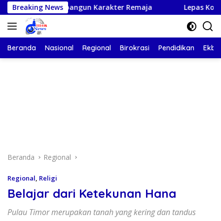
Langsung
an Membangun Karakter Remaja
Breaking News
Lepas Kontingen NTT ke
ke
konten
Beranda
Nasional
Regional
Birokrasi
Pendidikan
Ekbis
Beranda
Regional
Regional
,
Religi
Belajar dari Ketekunan Hana
Pulau Timor merupakan tanah yang kering dan tandus