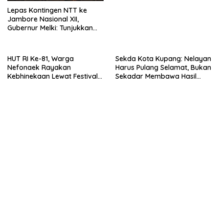
Lepas Kontingen NTT ke
Jambore Nasional XII,
Gubernur Melki: Tunjukkan
Karakter, Budaya, dan
Prestasi Anak NTT
HUT RI Ke-81, Warga
Sekda Kota Kupang: Nelayan
Nefonaek Rayakan
Harus Pulang Selamat, Bukan
Kebhinekaan Lewat Festival
Sekadar Membawa Hasil
Budaya
Tangkapan