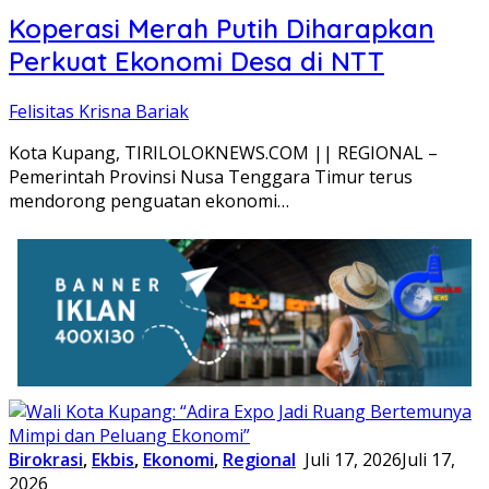
Koperasi Merah Putih Diharapkan
Perkuat Ekonomi Desa di NTT
Felisitas Krisna Bariak
Kota Kupang, TIRILOLOKNEWS.COM || REGIONAL –
Pemerintah Provinsi Nusa Tenggara Timur terus
mendorong penguatan ekonomi…
Birokrasi
,
Ekbis
,
Ekonomi
,
Regional
Juli 17, 2026
Juli 17,
2026