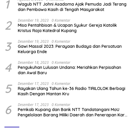
1
Wagub NTT Johni Asadoma Ajak Pemuda Jadi Terang
dan Pembawa Kasih di Tengah Masyarakat
2
Desember 19, 2023
0 Komentar
Misa Pentahbisan & Ucapan Syukur Gereja Katolik
Kristus Raja Katedral Kupang
3
Desember 19, 2023
0 Komentar
Gawi Massal 2023: Perayaan Budaya dan Persatuan
Keluarga Ende
4
Desember 18, 2023
0 Komentar
Pengukuhan Lulusan Undana: Meriahkan Perpisahan
dan Awal Baru
5
Desember 17, 2023
0 Komentar
Rayakan Ulang Tahun ke-36 Radio TIRILOLOK Berbagi
Kasih Dengan Mantan Kru
6
Desember 17, 2023
0 Komentar
Pemkab Kupang dan Bank NTT Tandatangani MoU
Pengelolaan Barang Miliki Daerah dan Penerapan Kartu
Kredit Pemda