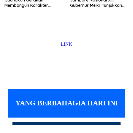
Gaungkan Gerakan
Jambore Nasional XII,
Membangun Karakter
Gubernur Melki: Tunjukkan
Remaja
Karakter, Budaya, dan
Prestasi Anak NTT