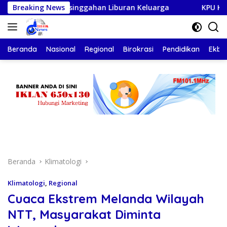
Langsung
ebagai Persinggahan Liburan Keluarga
Breaking News
KPU Kota Kupang 
ke
konten
Beranda
Nasional
Regional
Birokrasi
Pendidikan
Ekbis
Beranda
Klimatologi
Klimatologi
,
Regional
Cuaca Ekstrem Melanda Wilayah
NTT, Masyarakat Diminta