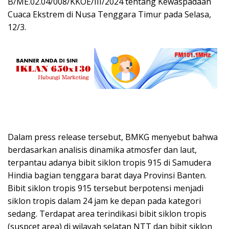
B/ME.02.04/008/KKOE/III/2024 tentang Kewaspadaan
Cuaca Ekstrem di Nusa Tenggara Timur pada Selasa,
12/3.
Dalam press release tersebut, BMKG menyebut bahwa
berdasarkan analisis dinamika atmosfer dan laut,
terpantau adanya bibit siklon tropis 915 di Samudera
Hindia bagian tenggara barat daya Provinsi Banten.
Bibit siklon tropis 915 tersebut berpotensi menjadi
siklon tropis dalam 24 jam ke depan pada kategori
sedang. Terdapat area terindikasi bibit siklon tropis
(suspcet area) di wilayah selatan NTT dan bibit siklon