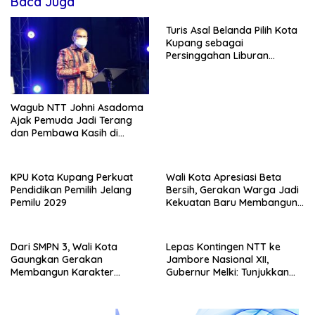
Baca Juga
Turis Asal Belanda Pilih Kota
Kupang sebagai
Persinggahan Liburan
Keluarga
Wagub NTT Johni Asadoma
Ajak Pemuda Jadi Terang
dan Pembawa Kasih di
Tengah Masyarakat
KPU Kota Kupang Perkuat
Wali Kota Apresiasi Beta
Pendidikan Pemilih Jelang
Bersih, Gerakan Warga Jadi
Pemilu 2029
Kekuatan Baru Membangun
Kota Kupang
Dari SMPN 3, Wali Kota
Lepas Kontingen NTT ke
Gaungkan Gerakan
Jambore Nasional XII,
Membangun Karakter
Gubernur Melki: Tunjukkan
Remaja
Karakter, Budaya, dan
Prestasi Anak NTT