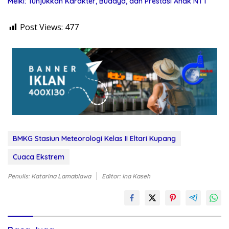
Melki: Tunjukkan Karakter, Budaya, dan Prestasi Anak NTT
Post Views:
477
BMKG Stasiun Meteorologi Kelas II Eltari Kupang
Cuaca Ekstrem
Penulis: Katarina Lamablawa
Editor: Ina Kaseh