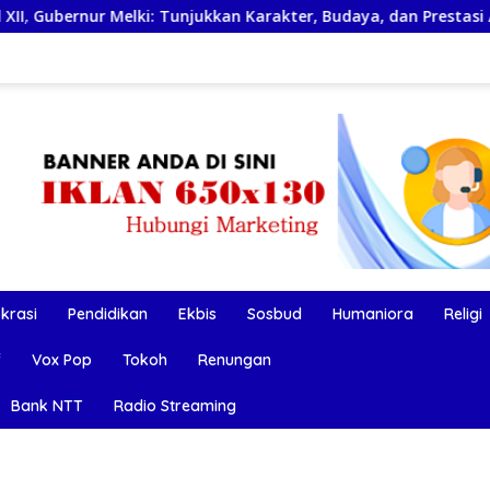
 Tunjukkan Karakter, Budaya, dan Prestasi Anak NTT
De
okrasi
Pendidikan
Ekbis
Sosbud
Humaniora
Religi
f
Vox Pop
Tokoh
Renungan
Bank NTT
Radio Streaming