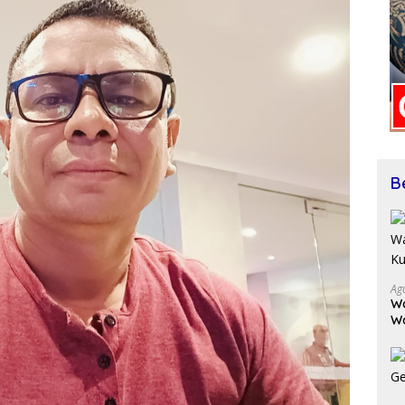
B
Ag
Wa
W
K