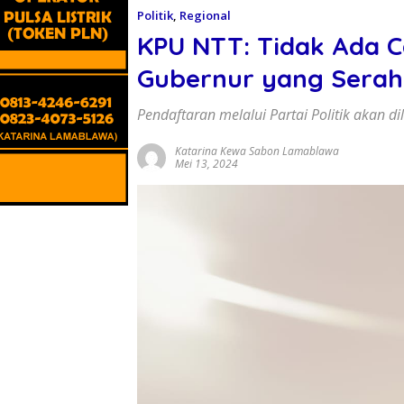
Politik
,
Regional
KPU NTT: Tidak Ada 
Gubernur yang Sera
Pendaftaran melalui Partai Politik akan 
Katarina Kewa Sabon Lamablawa
Mei 13, 2024