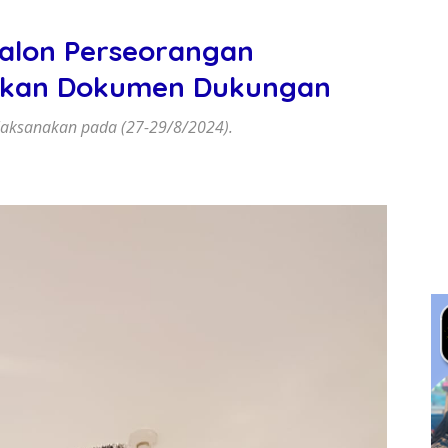
Calon Perseorangan
hkan Dokumen Dukungan
dilaksanakan pada (27-29/8/2024).