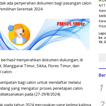
tidak ada penyerahan dokumen bagi pasangan calon
emilihan Serentak 2024.
Lepa
ke J
XII,
Tunj
Buda
Ana
 berhasil menyerahkan dokumen dukungan, di
 Manggarai Timur, Sikka, Flores Timur, dan
 calon.
Ber
sempatan bagi calon untuk mendaftar melalui
1
undang yang mengatur proses penetapan calon.
 dilaksanakan pada (27-29/8/2024).
2
tak pada tahun 2024 merupakan yang kelima kalinya