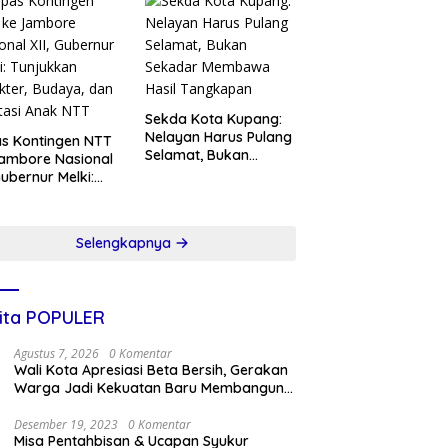
Sekda Kota Kupang:
Nelayan Harus Pulang
s Kontingen NTT
Selamat, Bukan
ambore Nasional
Sekadar Membawa
 Gubernur Melki:
Hasil Tangkapan
ukkan Karakter,
ya, dan Prestasi
k NTT
Selengkapnya
ita POPULER
Agustus 7, 2026
0 Komentar
Wali Kota Apresiasi Beta Bersih, Gerakan
Warga Jadi Kekuatan Baru Membangun
Kota Kupang
Desember 19, 2023
0 Komentar
Misa Pentahbisan & Ucapan Syukur