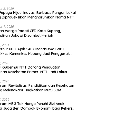
us 2, 2026
Pepaya Hijau, Inovasi Berbasis Pangan Lokal
g Diproyeksikan Mengharumkan Nama NTT
us 1, 2026
an Warga Padati CFD Kota Kupang,
diran Jokowi Disambut Meriah
28, 2026
rnur NTT Ajak 1.407 Mahasiswa Baru
ekkes Kemenkes Kupang Jadi Penggerak
sformasi Kesehatan
22, 2026
l Gubernur NTT Dorong Penguatan
nan Kesehatan Primer, NTT Jadi Lokus
onal Program KITA SEHAT Indonesia–
ralia
21, 2026
ram Revitalisasi Pendidikan dan Kesehatan
ng Melengkapi Tingkatkan Mutu SDM
17, 2026
ram MBG Tak Hanya Penuhi Gizi Anak,
pi Juga Beri Dampak Ekonomi bagi Pekerja
l