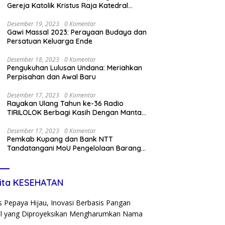
Gereja Katolik Kristus Raja Katedral
Kupang
Desember 19, 2023
0 Komentar
Gawi Massal 2023: Perayaan Budaya dan
Persatuan Keluarga Ende
Desember 18, 2023
0 Komentar
Pengukuhan Lulusan Undana: Meriahkan
Perpisahan dan Awal Baru
Desember 17, 2023
0 Komentar
Rayakan Ulang Tahun ke-36 Radio
TIRILOLOK Berbagi Kasih Dengan Mantan
Kru
Desember 17, 2023
0 Komentar
Pemkab Kupang dan Bank NTT
Tandatangani MoU Pengelolaan Barang
Miliki Daerah dan Penerapan Kartu Kredit
Pemda
ita KESEHATAN