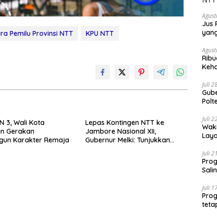
Agust
Jus 
yan
ara Pemilu Provinsi NTT
KPU NTT
Agust
Ribu
Keha
Juli 
Gube
Polt
Tran
Juli 
N 3, Wali Kota
Lepas Kontingen NTT ke
Waki
n Gerakan
Jambore Nasional XII,
Laya
un Karakter Remaja
Gubernur Melki: Tunjukkan
Nasi
Karakter, Budaya, dan Prestasi
Aust
Juli 
Anak NTT
Prog
Sali
Juli 
Prog
teta
Loka