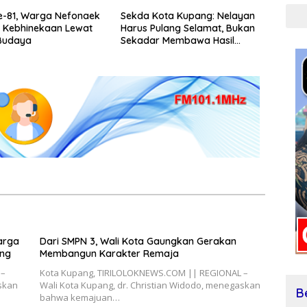
e-81, Warga Nefonaek
Sekda Kota Kupang: Nelayan
 Kebhinekaan Lewat
Harus Pulang Selamat, Bukan
 Budaya
Sekadar Membawa Hasil
Tangkapan
arga
Dari SMPN 3, Wali Kota Gaungkan Gerakan
ang
Membangun Karakter Remaja
 –
Kota Kupang, TIRILOLOKNEWS.COM || REGIONAL –
askan
Wali Kota Kupang, dr. Christian Widodo, menegaskan
B
bahwa kemajuan…