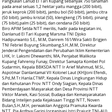
Pangkalan Lanud El Tari Kupang sebanyak 750 tanaman
pada areal seluas 1,2 hektar yaitu mangga (200 bibit),
jeruk keprok (200 bibit), jambu bol (50 bibit), jambu citra
(50 bibit), jambu kristal (50), klengkeng (75 bibit), pinang
(75 bibit),palm (25 bibit), dan cendana (50 bibit).
Biro APIM Setda NTT merilis, hadir pada kegiatan ini,
Danlanud El Tari Kupang Marsma TNI Djoko
Hadipurwanto S.E., M.M, Danrem 161/Wira Sakti Brigjen
TNI Febriel Buyung Sikumbang,S.H.,M.M, Direktur
Jenderal Pengendalian dan Perubahan Iklim Kementerian
LHK, Ir. Laksmi Dhewanthi, MA, Penjabat Walikota
Kupang Fahrensy Funay, Direktur Samapta Kombel Pol
Sudarmin, Kepala BBKSDA NTT Ir Arief Mahmud, M.Si.,
Aspotmar Danlantamal VII Kolonel Laut (KH)Joni Efendi.,
S.Pd.,M.Tr.Hanla.CTMP, Kepala Dinas Lingkungan Hidup
dan Kehutanan Prov. NTT Ondy Siagian, Kepala Dinas
Pemberdayaan Masyarakat dan Desa Provinsi NTT
Viktor Manek, Kasi Sosial, Budaya dan Kemasyarakatan
Bidang Intelijen pada Kejaksaan Tinggi NTT, Noven
Bulan,S.H.,M.H, perwakilan Anggota Pramuka Kwarda
NTT, Pia Ardhya Garini (organisasi Istri Prajurit TNI-AU)