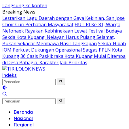
Langsung ke konten
Breaking News
Lestarikan Lagu Daerah dengan Gaya Kekinian, San Jose
Choir Curi Perhatian Masyarakat
HUT RI Ke-81, Warga
Nefonaek Rayakan Kebhinekaan Lewat Festival Budaya
Sekda Kota Kupang: Nelayan Harus Pulang Selamat,
Bukan Sekadar Membawa Hasil Tangkapan
Sekda: Hibah
IOM Perkuat Dukungan Operasional Satgas PPLN Kota
Kupang
36 Casis Paskibraka Kota Kupang Mulai Ditempa
di Desa Bahagia, Karakter Jadi Prioritas
Indeks
Beranda
Nasional
Regional