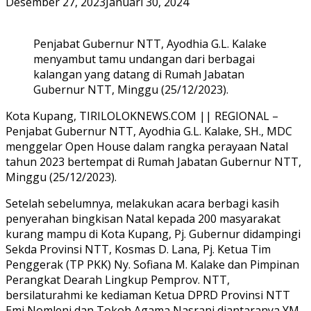
Desember 27, 2023
Januari 30, 2024
Penjabat Gubernur NTT, Ayodhia G.L. Kalake
menyambut tamu undangan dari berbagai
kalangan yang datang di Rumah Jabatan
Gubernur NTT, Minggu (25/12/2023).
Kota Kupang, TIRILOLOKNEWS.COM || REGIONAL –
Penjabat Gubernur NTT, Ayodhia G.L. Kalake, SH., MDC
menggelar Open House dalam rangka perayaan Natal
tahun 2023 bertempat di Rumah Jabatan Gubernur NTT,
Minggu (25/12/2023).
Setelah sebelumnya, melakukan acara berbagi kasih
penyerahan bingkisan Natal kepada 200 masyarakat
kurang mampu di Kota Kupang, Pj. Gubernur didampingi
Sekda Provinsi NTT, Kosmas D. Lana, Pj. Ketua Tim
Penggerak (TP PKK) Ny. Sofiana M. Kalake dan Pimpinan
Perangkat Dearah Lingkup Pemprov. NTT,
bersilaturahmi ke kediaman Ketua DPRD Provinsi NTT
Emi Nomleni dan Tokoh Agama Nasrani diantaranya YM.