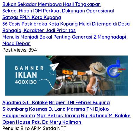
Bukan Sekadar Membawa Hasil Tangkapan
Sekda: Hibah IOM Perkuat Dukungan Operasional
Satgas PPLN Kota Kupang
36 Casis Paskibraka Kota Kupang Mulai Ditempa di Desa
Bahagia, Karakter Jadi Prioritas
Menulis Menjadi Bekal Penting Generasi Z Menghadapi
Masa Depan
Post Views:
394
Ayodhia G.L. Kalake
Brigjen TNI Febriel Buyung
Sikumbang
Kosmas D. Lana
Marsma TNI Djoko
Hadipurwanto
Mgr. Petrus Turang
Ny. Sofiana M. Kalake
Open House
Pdt. Dr. Mery Kolimon
Penulis: Biro APIM Setda NTT