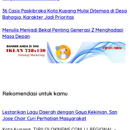
36 Casis Paskibraka Kota Kupang Mulai Ditempa di Desa
Bahagia, Karakter Jadi Prioritas
Menulis Menjadi Bekal Penting Generasi Z Menghadapi
Masa Depan
Rekomendasi untuk kamu
Lestarikan Lagu Daerah dengan Gaya Kekinian, San
Jose Choir Curi Perhatian Masyarakat
Kota Kupang, TIRILOLOKNEWS.COM || REGIONAL –