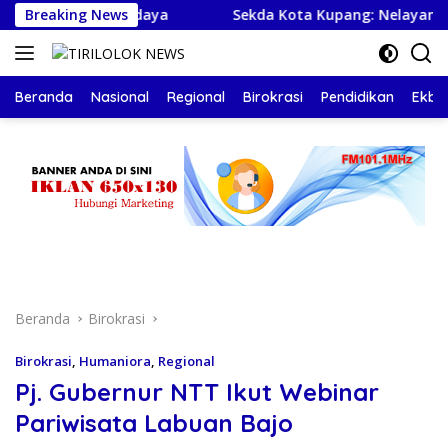
Langsung
ival Budaya
Breaking News
Sekda Kota Kupang: Nelayan Harus Pulan
ke
konten
Beranda
Nasional
Regional
Birokrasi
Pendidikan
Ekbis
Beranda
Birokrasi
Birokrasi
,
Humaniora
,
Regional
Pj. Gubernur NTT Ikut Webinar
Pariwisata Labuan Bajo