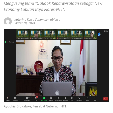
Mengusung tema "Outlook Kepariwisataan sebagai New
Economy Labuan Bajo Flores-NTT".
Katarina Kewa Sabon Lamablawa
Maret 28, 2024
Ayodhia G.L Kalake, Penjabat Gubernur NTT.