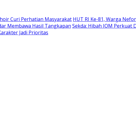
hoir Curi Perhatian Masyarakat
HUT RI Ke-81, Warga Nefon
adar Membawa Hasil Tangkapan
Sekda: Hibah IOM Perkuat
rakter Jadi Prioritas