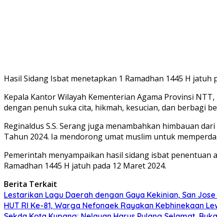
Hasil Sidang Isbat menetapkan 1 Ramadhan 1445 H jatuh 
Kepala Kantor Wilayah Kementerian Agama Provinsi NTT, 
dengan penuh suka cita, hikmah, kesucian, dan berbagi 
Reginaldus S.S. Serang juga menambahkan himbauan dari 
Tahun 2024. Ia mendorong umat muslim untuk memperdalam
Pemerintah menyampaikan hasil sidang isbat penentuan awa
Ramadhan 1445 H jatuh pada 12 Maret 2024.
Berita Terkait
Lestarikan Lagu Daerah dengan Gaya Kekinian, San Jose 
HUT RI Ke-81, Warga Nefonaek Rayakan Kebhinekaan Lew
Sekda Kota Kupang: Nelayan Harus Pulang Selamat, Bu