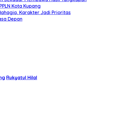
 PPLN Kota Kupang
ahagia, Karakter Jadi Prioritas
Masa Depan
ang
Rukyatul Hilal