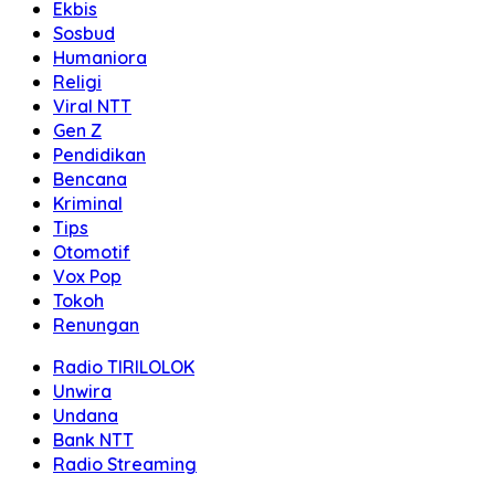
Ekbis
Sosbud
Humaniora
Religi
Viral NTT
Gen Z
Pendidikan
Bencana
Kriminal
Tips
Otomotif
Vox Pop
Tokoh
Renungan
Radio TIRILOLOK
Unwira
Undana
Bank NTT
Radio Streaming