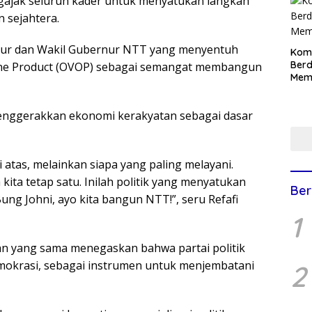
gajak seluruh kader untuk menyatukan langkah
 sejahtera.
rnur dan Wakil Gubernur NTT yang menyentuh
Komu
Berd
 One Product (OVOP) sebagai semangat membangun
Mem
enggerakkan ekonomi kerakyatan sebagai dasar
i atas, melainkan siapa yang paling melayani.
ita tetap satu. Inilah politik yang menyatukan
Ber
ng Johni, ayo kita bangun NTT!”, seru Refafi
1
 yang sama menegaskan bahwa partai politik
emokrasi, sebagai instrumen untuk menjembatani
2