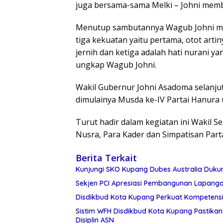
juga bersama-sama Melki – Johni mem
Menutup sambutannya Wagub Johni men
tiga kekuatan yaitu pertama, otot artin
jernih dan ketiga adalah hati nurani y
ungkap Wagub Johni.
Wakil Gubernur Johni Asadoma selanj
dimulainya Musda ke-IV Partai Hanura
Turut hadir dalam kegiatan ini Wakil S
Nusra, Para Kader dan Simpatisan Part
Berita Terkait
Kunjungi SKO Kupang Dubes Australia Duku
Sekjen PCI Apresiasi Pembangunan Lapanga
Disdikbud Kota Kupang Perkuat Kompetensi
Sistim WFH Disdikbud Kota Kupang Pastikan Pelayanan Tetap Berjalan Absen Zoom Jadi Instrumen
Disiplin ASN