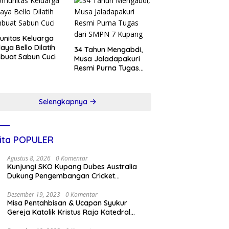
nitas Keluarga
aya Bello Dilatih
34 Tahun Mengabdi,
buat Sabun Cuci
Musa Jaladapakuri
Resmi Purna Tugas
dari SMPN 7 Kupang
Selengkapnya
ita POPULER
Agustus 8, 2026
0 Komentar
Kunjungi SKO Kupang Dubes Australia
Dukung Pengembangan Cricket
Berkelanjutan
Desember 19, 2023
0 Komentar
Misa Pentahbisan & Ucapan Syukur
Gereja Katolik Kristus Raja Katedral
Kupang