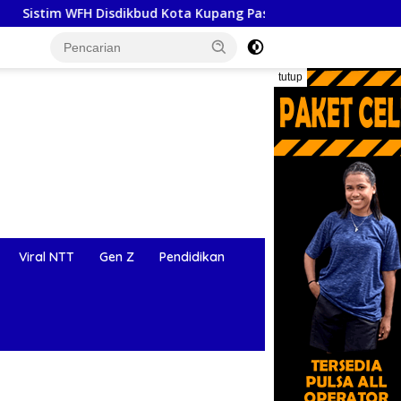
dikbud Kota Kupang Pastikan Pelayanan Tetap Berjalan Absen Z
tutup
Viral NTT
Gen Z
Pendidikan