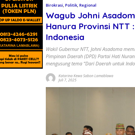
Birokrasi
,
Politik
,
Regional
Wagub Johni Asadoma
Hanura Provinsi NTT 
Indonesia
Wakil Gubernur NTT, Johni Asadoma mem
Pimpinan Daerah (DPD) Partai Hati Nurani
mengusung tema “Dari Daerah untuk Indo
Katarina Kewa Sabon Lamablawa
Juli 7, 2025