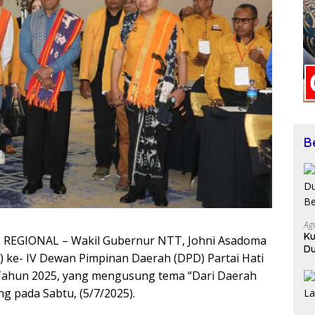
B
Ag
Ku
REGIONAL – Wakil Gubernur NTT, Johni Asadoma
Du
e- IV Dewan Pimpinan Daerah (DPD) Partai Hati
Be
 Tahun 2025, yang mengusung tema “Dari Daerah
g pada Sabtu, (5/7/2025).