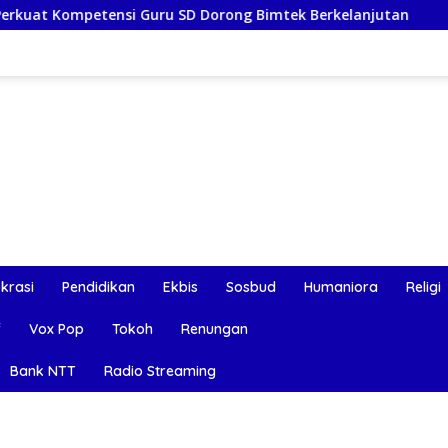
 Guru SD Dorong Bimtek Berkelanjutan
Sistim WFH Dis
okrasi
Pendidikan
Ekbis
Sosbud
Humaniora
Religi
f
Vox Pop
Tokoh
Renungan
Bank NTT
Radio Streaming