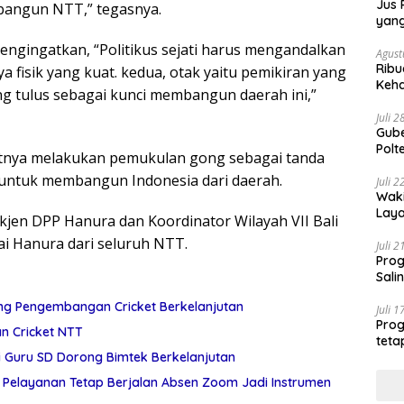
Jus 
bangun NTT,” tegasnya.
yan
gingatkan, “Politikus sejati harus mengandalkan
Agust
Ribu
ya fisik yang kuat. kedua, otak yaitu pemikiran yang
Keha
ang tulus sebagai kunci membangun daerah ini,”
Juli 
Gube
Polt
utnya melakukan pemukulan gong sebagai tanda
Tran
 untuk membangun Indonesia dari daerah.
Juli 
Waki
Laya
ekjen DPP Hanura dan Koordinator Wilayah VII Bali
Nasi
ai Hanura dari seluruh NTT.
Aust
Juli 
Prog
Sali
ng Pengembangan Cricket Berkelanjutan
Juli 
Prog
n Cricket NTT
teta
Loka
 Guru SD Dorong Bimtek Berkelanjutan