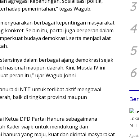
dan agregasi kepentingan, sosialisasi politik,
3
terhadap pemerintahan,” tegas Wagub.
 menyuarakan berbagai kepentingan masyarakat
4
onkret. Selain itu, partai juga berperan dalam
emperkuat budaya demokrasi, serta menjadi alat
5
tah.
stensinya dalam berbagai ajang demokrasi sejak
el nasional maupun daerah. Kini, Musda IV ini
6
t peran itu,” ujar Wagub Johni.
nura di NTT untuk terlibat aktif mengawal
ah, baik di tingkat provinsi maupun
Ber
ai Ketua DPD Partai Hanura sebagaimana
ruh Kader wajib untuk mendukung dan
 hanura yang maju, kuat dan dicintai masyarakat
Agust