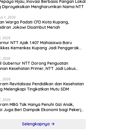
Pepaya Hijau, Inovasi Berbasis Pangan Lokal
g Diproyeksikan Mengharumkan Nama NTT
us 1, 2026
an Warga Padati CFD Kota Kupang,
diran Jokowi Disambut Meriah
28, 2026
rnur NTT Ajak 1.407 Mahasiswa Baru
ekkes Kemenkes Kupang Jadi Penggerak
sformasi Kesehatan
22, 2026
l Gubernur NTT Dorong Penguatan
nan Kesehatan Primer, NTT Jadi Lokus
onal Program KITA SEHAT Indonesia–
ralia
21, 2026
ram Revitalisasi Pendidikan dan Kesehatan
ng Melengkapi Tingkatkan Mutu SDM
17, 2026
ram MBG Tak Hanya Penuhi Gizi Anak,
pi Juga Beri Dampak Ekonomi bagi Pekerja
l
Selengkapnya