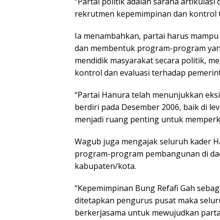
“Partai politik adalah sarana artikulasi 
rekrutmen kepemimpinan dan kontrol 
Ia menambahkan, partai harus mampu
dan membentuk program-program yang k
mendidik masyarakat secara politik, m
kontrol dan evaluasi terhadap pemerin
“Partai Hanura telah menunjukkan eksi
berdiri pada Desember 2006, baik di lev
menjadi ruang penting untuk memperkua
Wagub juga mengajak seluruh kader Ha
program-program pembangunan di daer
kabupaten/kota.
“Kepemimpinan Bung Refafi Gah sebag
ditetapkan pengurus pusat maka selu
berkerjasama untuk mewujudkan partai