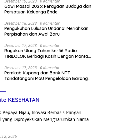
Desember 19, 2023
0 Komentar
Gawi Massal 2023: Perayaan Budaya dan
Persatuan Keluarga Ende
Desember 18, 2023
0 Komentar
Pengukuhan Lulusan Undana: Meriahkan
Perpisahan dan Awal Baru
Desember 17, 2023
0 Komentar
Rayakan Ulang Tahun ke-36 Radio
TIRILOLOK Berbagi Kasih Dengan Mantan
Kru
Desember 17, 2023
0 Komentar
Pemkab Kupang dan Bank NTT
Tandatangani MoU Pengelolaan Barang
Miliki Daerah dan Penerapan Kartu Kredit
Pemda
ita KESEHATAN
us 2, 2026