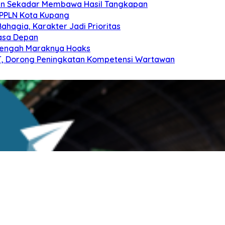
kan Sekadar Membawa Hasil Tangkapan
 PPLN Kota Kupang
ahagia, Karakter Jadi Prioritas
Masa Depan
 Tengah Maraknya Hoaks
NTT, Dorong Peningkatan Kompetensi Wartawan