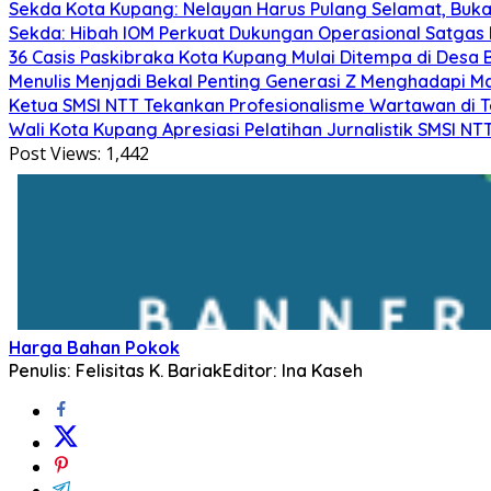
Sekda Kota Kupang: Nelayan Harus Pulang Selamat, Bu
Sekda: Hibah IOM Perkuat Dukungan Operasional Satgas
36 Casis Paskibraka Kota Kupang Mulai Ditempa di Desa B
Menulis Menjadi Bekal Penting Generasi Z Menghadapi 
Ketua SMSI NTT Tekankan Profesionalisme Wartawan di
Wali Kota Kupang Apresiasi Pelatihan Jurnalistik SMSI 
Post Views:
1,442
Harga Bahan Pokok
Penulis: Felisitas K. Bariak
Editor: Ina Kaseh