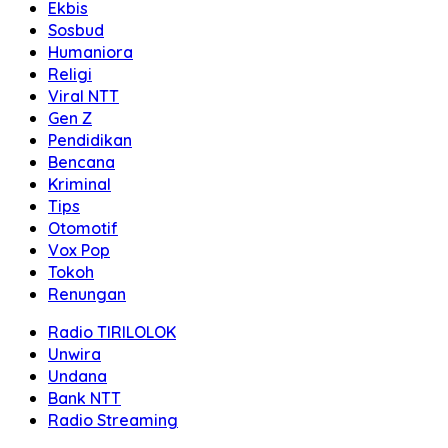
Ekbis
Sosbud
Humaniora
Religi
Viral NTT
Gen Z
Pendidikan
Bencana
Kriminal
Tips
Otomotif
Vox Pop
Tokoh
Renungan
Radio TIRILOLOK
Unwira
Undana
Bank NTT
Radio Streaming