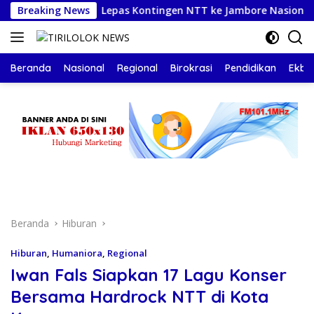
Langsung
ja
Breaking News
Lepas Kontingen NTT ke Jambore Nasional XII, Gube
ke
konten
Beranda
Nasional
Regional
Birokrasi
Pendidikan
Ekbis
Beranda
Hiburan
Hiburan
,
Humaniora
,
Regional
Iwan Fals Siapkan 17 Lagu Konser
Bersama Hardrock NTT di Kota