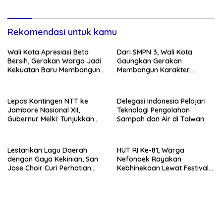
Rekomendasi untuk kamu
Wali Kota Apresiasi Beta
Dari SMPN 3, Wali Kota
Bersih, Gerakan Warga Jadi
Gaungkan Gerakan
Kekuatan Baru Membangun
Membangun Karakter
Kota Kupang
Remaja
Lepas Kontingen NTT ke
Delegasi Indonesia Pelajari
Jambore Nasional XII,
Teknologi Pengolahan
Gubernur Melki: Tunjukkan
Sampah dan Air di Taiwan
Karakter, Budaya, dan
Prestasi Anak NTT
Lestarikan Lagu Daerah
HUT RI Ke-81, Warga
dengan Gaya Kekinian, San
Nefonaek Rayakan
Jose Choir Curi Perhatian
Kebhinekaan Lewat Festival
Masyarakat
Budaya