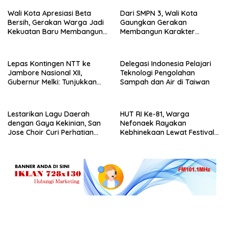
Wali Kota Apresiasi Beta
Dari SMPN 3, Wali Kota
Bersih, Gerakan Warga Jadi
Gaungkan Gerakan
Kekuatan Baru Membangun
Membangun Karakter
Kota Kupang
Remaja
Lepas Kontingen NTT ke
Delegasi Indonesia Pelajari
Jambore Nasional XII,
Teknologi Pengolahan
Gubernur Melki: Tunjukkan
Sampah dan Air di Taiwan
Karakter, Budaya, dan
Prestasi Anak NTT
Lestarikan Lagu Daerah
HUT RI Ke-81, Warga
dengan Gaya Kekinian, San
Nefonaek Rayakan
Jose Choir Curi Perhatian
Kebhinekaan Lewat Festival
Masyarakat
Budaya