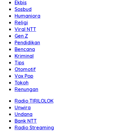
Ekbis
Sosbud
Humaniora
Religi
Viral NTT
Gen Z
Pendidikan
Bencana
Kriminal
Tips
Otomotif
Vox Pop
Tokoh
Renungan
Radio TIRILOLOK
Unwira
Undana
Bank NTT
Radio Streaming