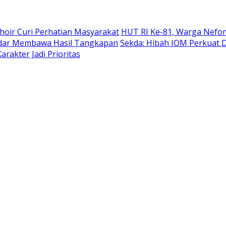
hoir Curi Perhatian Masyarakat
HUT RI Ke-81, Warga Nefon
adar Membawa Hasil Tangkapan
Sekda: Hibah IOM Perkuat
rakter Jadi Prioritas