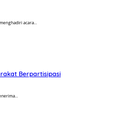
menghadiri acara…
akat Berpartisipasi
menerima…