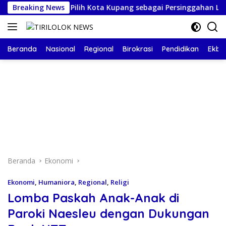
Langsung
 Asal Belanda Pilih Kota Kupang sebagai Persinggahan Liburan 
Breaking News
ke
konten
Beranda
Nasional
Regional
Birokrasi
Pendidikan
Ekbis
Beranda
Ekonomi
Ekonomi
,
Humaniora
,
Regional
,
Religi
Lomba Paskah Anak-Anak di
Paroki Naesleu dengan Dukungan