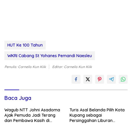
HUT Ke 100 Tahun
WKRI Cabang St Yohanes Pemandi Naesleu
Penulis: Cornelis Kun Kiik
Editor: Cornelis Kun Kiik
Baca Juga
Wagub NTT Johni Asadoma
Turis Asal Belanda Pilih Kota
Ajak Pemuda Jadi Terang
Kupang sebagai
dan Pembawa Kasih di
Persinggahan Liburan
Tengah Masyarakat
Keluarga