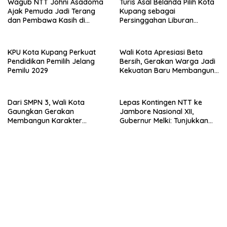
Wagub NTT Johni Asadoma
Turis Asal Belanda Pilih Kota
Ajak Pemuda Jadi Terang
Kupang sebagai
dan Pembawa Kasih di
Persinggahan Liburan
Tengah Masyarakat
Keluarga
KPU Kota Kupang Perkuat
Wali Kota Apresiasi Beta
Pendidikan Pemilih Jelang
Bersih, Gerakan Warga Jadi
Pemilu 2029
Kekuatan Baru Membangun
Kota Kupang
Dari SMPN 3, Wali Kota
Lepas Kontingen NTT ke
Gaungkan Gerakan
Jambore Nasional XII,
Membangun Karakter
Gubernur Melki: Tunjukkan
Remaja
Karakter, Budaya, dan
Prestasi Anak NTT