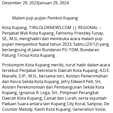
Desember 29, 2023
Januari 29, 2024
Malam puji-pujian Pemkot Kupang
Kota Kupang, TIRILOLOKNEWS.COM || REGIONAL –
Penjabat Wali Kota Kupang, Fahrensy Priestley Funay,
SE., M.Si, menghadiri dan membuka acara malam puji-
pujian menyambut Natal tahun 2023, Sabtu (23/12) yang
berlangsung di Jalan Bundaran PU TDM, Bundaran
Patung Tirosa Kota Kupang .
Prokompim Kota Kupang merilis, turut hadir dalam acara
tersebut Penjabat Sekretaris Daerah Kota Kupang, A.D.E.
Manafe, S.IP., M.Si., bersama istri, Asisten Pemerintahan
dan Kesra Sekda Kota Kupang, Jefry Edward Pelt, SH,
Asisten Perekonomian dan Pembangunan Sekda Kota
Kupang, Ignasius R. Lega, SH., Pimpinan Perangkat
Daerah Kota Kupang, Camat dan Lurah, serta sejumlah
Paduan Suara antara lain Kupang City Koral, Sanjose, De
Counter Melody, Kasih Kota Kupang, Generation Voice,