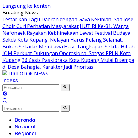
Langsung ke konten
Breaking News
Lestarikan Lagu Daerah dengan Gaya Kekinian, San Jose
Choir Curi Perhatian Masyarakat
HUT RI Ke-81, Warga
Nefonaek Rayakan Kebhinekaan Lewat Festival Budaya
Sekda Kota Kupang: Nelayan Harus Pulang Selamat,
Bukan Sekadar Membawa Hasil Tangkapan
Sekda: Hibah
IOM Perkuat Dukungan Operasional Satgas PPLN Kota
Kupang
36 Casis Paskibraka Kota Kupang Mulai Ditempa
di Desa Bahagia, Karakter Jadi Prioritas
Indeks
Beranda
Nasional
Regional