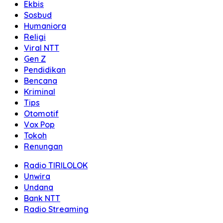
Ekbis
Sosbud
Humaniora
Religi
Viral NTT
Gen Z
Pendidikan
Bencana
Kriminal
Tips
Otomotif
Vox Pop
Tokoh
Renungan
Radio TIRILOLOK
Unwira
Undana
Bank NTT
Radio Streaming