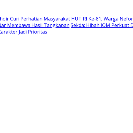
hoir Curi Perhatian Masyarakat
HUT RI Ke-81, Warga Nefon
adar Membawa Hasil Tangkapan
Sekda: Hibah IOM Perkuat
rakter Jadi Prioritas