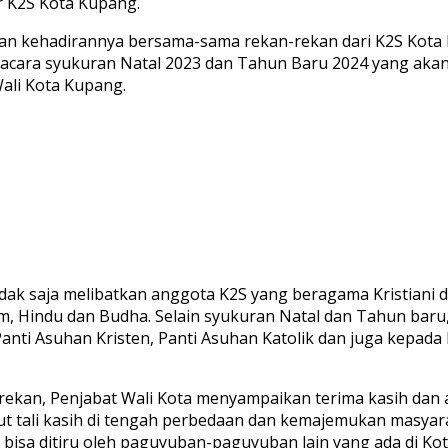
r K2S Kota Kupang.
n kehadirannya bersama-sama rekan-rekan dari K2S Kota K
cara syukuran Natal 2023 dan Tahun Baru 2024 yang akan
Wali Kota Kupang.
ak saja melibatkan anggota K2S yang beragama Kristiani dar
am, Hindu dan Budha. Selain syukuran Natal dan Tahun bar
anti Asuhan Kristen, Panti Asuhan Katolik dan juga kepada 
rekan, Penjabat Wali Kota menyampaikan terima kasih dan a
t tali kasih di tengah perbedaan dan kemajemukan masyara
uga bisa ditiru oleh paguyuban-paguyuban lain yang ada di Ko