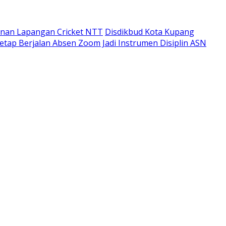
unan Lapangan Cricket NTT
Disdikbud Kota Kupang
etap Berjalan Absen Zoom Jadi Instrumen Disiplin ASN