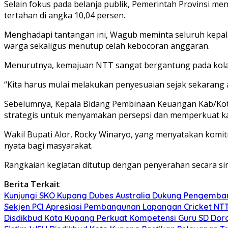
Selain fokus pada belanja publik, Pemerintah Provinsi me
tertahan di angka 10,04 persen.
Menghadapi tantangan ini, Wagub meminta seluruh kepal
warga sekaligus menutup celah kebocoran anggaran.
Menurutnya, kemajuan NTT sangat bergantung pada kolabo
“Kita harus mulai melakukan penyesuaian sejak sekarang
Sebelumnya, Kepala Bidang Pembinaan Keuangan Kab/Kota
strategis untuk menyamakan persepsi dan memperkuat kap
Wakil Bupati Alor, Rocky Winaryo, yang menyatakan komi
nyata bagi masyarakat.
Rangkaian kegiatan ditutup dengan penyerahan secara sim
Berita Terkait
Kunjungi SKO Kupang Dubes Australia Dukung Pengemban
Sekjen PCI Apresiasi Pembangunan Lapangan Cricket NT
Disdikbud Kota Kupang Perkuat Kompetensi Guru SD Dor