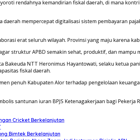
nyoroti rendahnya kemandirian fiskal daerah, di mana kont
a daerah mempercepat digitalisasi sistem pembayaran paj
rasi erat seluruh wilayah. Provinsi yang maju karena ka
 agar struktur APBD semakin sehat, produktif, dan mampu
 Bakeuda NTT Heronimus Hayantowati, selaku ketua paniti
asitas fiskal daerah.
tmen penuh Kabupaten Alor terhadap pengelolaan keuangan 
bolis santunan iuran BPJS Ketenagakerjaan bagi Pekerja R
gan Cricket Berkelanjutan
T
ong Bimtek Berkelanjutan