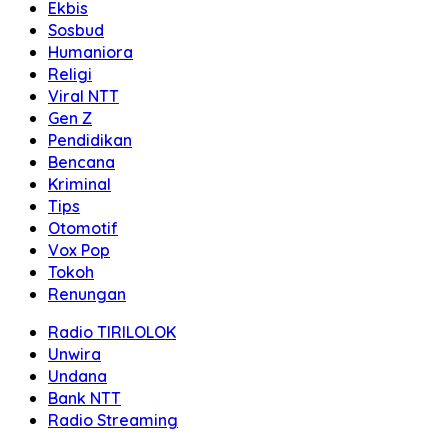
Ekbis
Sosbud
Humaniora
Religi
Viral NTT
Gen Z
Pendidikan
Bencana
Kriminal
Tips
Otomotif
Vox Pop
Tokoh
Renungan
Radio TIRILOLOK
Unwira
Undana
Bank NTT
Radio Streaming