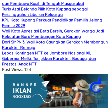
dan Pembawa Kasih di Tengah Masyarakat
Turis Asal Belanda Pilih Kota Kupang sebagai
Persinggahan Liburan Keluarga
KPU Kota Kupang Perkuat Pendidikan Pemilih Jelang
Pemilu 2029
Wali Kota Apresiasi Beta Bersih, Gerakan Warga Jadi
Kekuatan Baru Membangun Kota Kupang
Dari SMPN 3, Wali Kota Gaungkan Gerakan Membangun
Karakter Remaja
Lepas Kontingen NTT ke Jambore Nasional XII,
Gubernur Melki: Tunjukkan Karakter, Budaya, dan
Prestasi Anak NTT
Post Views:
124