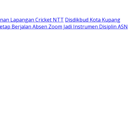
unan Lapangan Cricket NTT
Disdikbud Kota Kupang
etap Berjalan Absen Zoom Jadi Instrumen Disiplin ASN