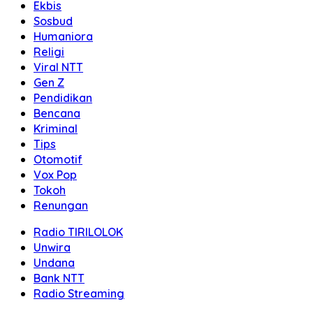
Ekbis
Sosbud
Humaniora
Religi
Viral NTT
Gen Z
Pendidikan
Bencana
Kriminal
Tips
Otomotif
Vox Pop
Tokoh
Renungan
Radio TIRILOLOK
Unwira
Undana
Bank NTT
Radio Streaming