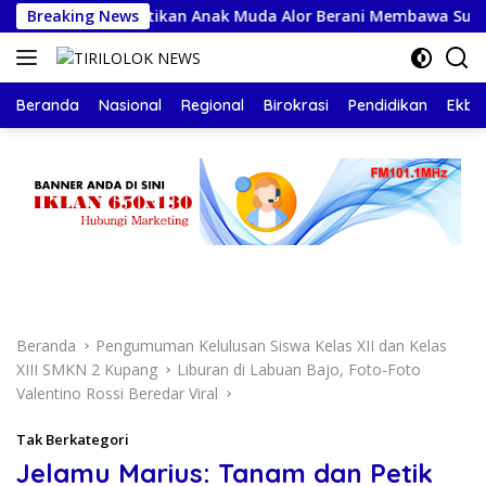
Langsung
driano Buktikan Anak Muda Alor Berani Membawa Suara Rakya
Breaking News
ke
konten
Beranda
Nasional
Regional
Birokrasi
Pendidikan
Ekbis
Beranda
Pengumuman Kelulusan Siswa Kelas XII dan Kelas
XIII SMKN 2 Kupang
Liburan di Labuan Bajo, Foto-Foto
Valentino Rossi Beredar Viral
Tak Berkategori
Jelamu Marius: Tanam dan Petik