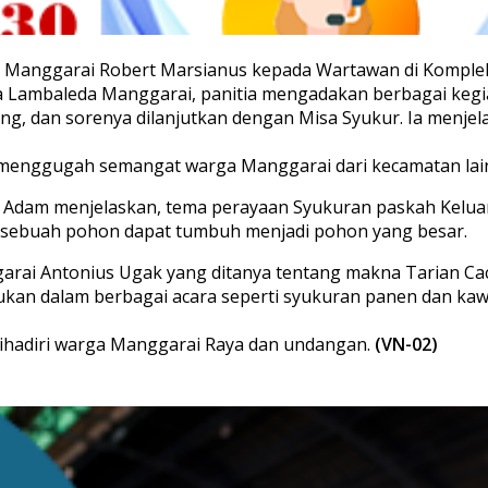
da Manggarai Robert Marsianus kepada Wartawan di Kompl
Lambaleda Manggarai, panitia mengadakan berbagai kegia
siang, dan sorenya dilanjutkan dengan Misa Syukur. Ia menje
uk menggugah semangat warga Manggarai dari kecamatan la
 Adam menjelaskan, tema perayaan Syukuran paskah Kelua
t sebuah pohon dapat tumbuh menjadi pohon yang besar.
ai Antonius Ugak yang ditanya tentang makna Tarian Caci
ukan dalam berbagai acara seperti syukuran panen dan kaw
dihadiri warga Manggarai Raya dan undangan.
(VN-02)