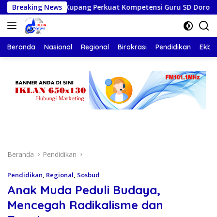
Langsung
ud Kota Kupang Perkuat Kompetensi Guru SD Dorong Bimtek Be
Breaking News
ke
konten
Beranda
Nasional
Regional
Birokrasi
Pendidikan
Ekbis
Beranda
Pendidikan
Pendidikan
,
Regional
,
Sosbud
Anak Muda Peduli Budaya,
Mencegah Radikalisme dan