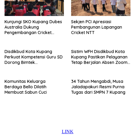
Kunjungi SKO Kupang Dubes
Sekjen PCI Apresiasi
Australia Dukung
Pembangunan Lapangan
Pengembangan Cricket
Cricket NTT
Berkelanjutan
Disdikbud Kota Kupang
Sistim WFH Disdikbud Kota
Perkuat Kompetensi Guru SD
Kupang Pastikan Pelayanan
Dorong Bimtek
Tetap Berjalan Absen Zoom
Berkelanjutan
Jadi Instrumen Disiplin ASN
Komunitas Keluarga
34 Tahun Mengabdi, Musa
Berdaya Bello Dilatih
Jaladapakuri Resmi Purna
Membuat Sabun Cuci
Tugas dari SMPN 7 Kupang