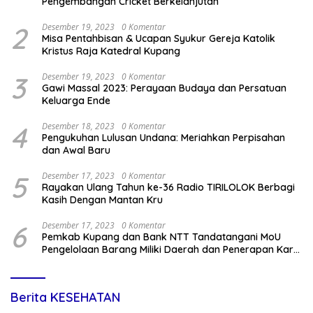
Pengembangan Cricket Berkelanjutan
2
Desember 19, 2023
0 Komentar
Misa Pentahbisan & Ucapan Syukur Gereja Katolik
Kristus Raja Katedral Kupang
3
Desember 19, 2023
0 Komentar
Gawi Massal 2023: Perayaan Budaya dan Persatuan
Keluarga Ende
4
Desember 18, 2023
0 Komentar
Pengukuhan Lulusan Undana: Meriahkan Perpisahan
dan Awal Baru
5
Desember 17, 2023
0 Komentar
Rayakan Ulang Tahun ke-36 Radio TIRILOLOK Berbagi
Kasih Dengan Mantan Kru
6
Desember 17, 2023
0 Komentar
Pemkab Kupang dan Bank NTT Tandatangani MoU
Pengelolaan Barang Miliki Daerah dan Penerapan Kartu
Kredit Pemda
Berita KESEHATAN