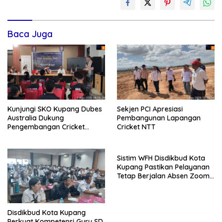
Baca Juga
Kunjungi SKO Kupang Dubes
Sekjen PCI Apresiasi
Australia Dukung
Pembangunan Lapangan
Pengembangan Cricket
Cricket NTT
Berkelanjutan
Sistim WFH Disdikbud Kota
Kupang Pastikan Pelayanan
Tetap Berjalan Absen Zoom
Jadi Instrumen Disiplin ASN
Disdikbud Kota Kupang
Perkuat Kompetensi Guru SD