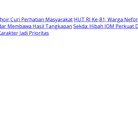
hoir Curi Perhatian Masyarakat
HUT RI Ke-81, Warga Nefon
adar Membawa Hasil Tangkapan
Sekda: Hibah IOM Perkuat
rakter Jadi Prioritas