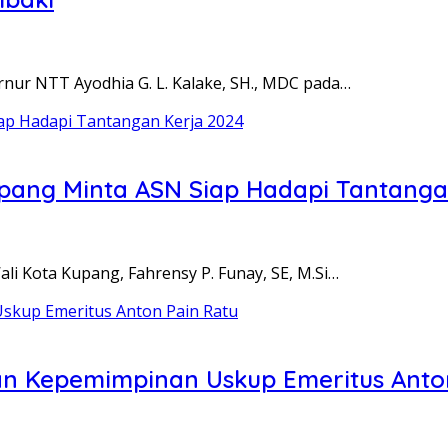
ur NTT Ayodhia G. L. Kalake, SH., MDC pada…
Kupang Minta ASN Siap Hadapi Tantanga
 Kota Kupang, Fahrensy P. Funay, SE, M.Si…
an Kepemimpinan Uskup Emeritus Anto