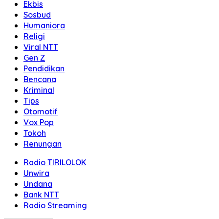
Ekbis
Sosbud
Humaniora
Religi
Viral NTT
Gen Z
Pendidikan
Bencana
Kriminal
Tips
Otomotif
Vox Pop
Tokoh
Renungan
Radio TIRILOLOK
Unwira
Undana
Bank NTT
Radio Streaming