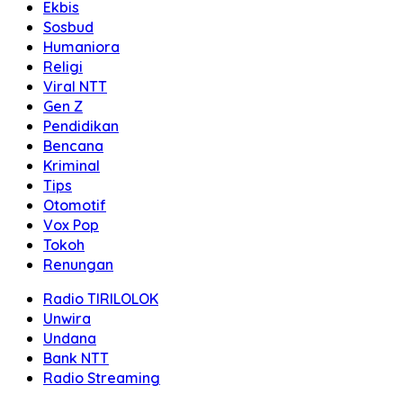
Ekbis
Sosbud
Humaniora
Religi
Viral NTT
Gen Z
Pendidikan
Bencana
Kriminal
Tips
Otomotif
Vox Pop
Tokoh
Renungan
Radio TIRILOLOK
Unwira
Undana
Bank NTT
Radio Streaming