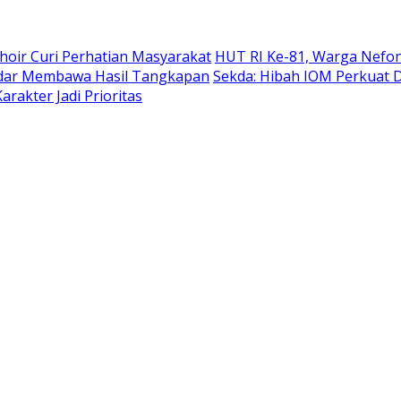
hoir Curi Perhatian Masyarakat
HUT RI Ke-81, Warga Nefon
adar Membawa Hasil Tangkapan
Sekda: Hibah IOM Perkuat
rakter Jadi Prioritas