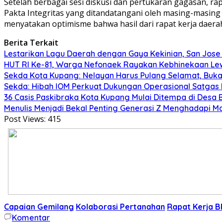
Setelah berbagai sesi diskusi dan pertukaran gagasan, r
Pakta Integritas yang ditandatangani oleh masing-masing 
menyatakan optimisme bahwa hasil dari rapat kerja daerah 
Berita Terkait
Lestarikan Lagu Daerah dengan Gaya Kekinian, San Jose 
HUT RI Ke-81, Warga Nefonaek Rayakan Kebhinekaan Lew
Sekda Kota Kupang: Nelayan Harus Pulang Selamat, Bu
Sekda: Hibah IOM Perkuat Dukungan Operasional Satgas
36 Casis Paskibraka Kota Kupang Mulai Ditempa di Desa B
Menulis Menjadi Bekal Penting Generasi Z Menghadapi 
Post Views:
415
Capaian Gemilang
Kolaborasi Pertanahan
Rapat Kerja 
Komentar