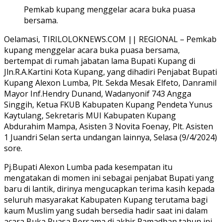
Pemkab kupang menggelar acara buka puasa
bersama.
Oelamasi, TIRILOLOKNEWS.COM || REGIONAL – Pemkab
kupang menggelar acara buka puasa bersama,
bertempat di rumah jabatan lama Bupati Kupang di
Jln.R.A.Kartini Kota Kupang, yang dihadiri Penjabat Bupati
Kupang Alexon Lumba, Plt. Sekda Mesak Elfeto, Danramil
Mayor Inf.Hendry Dunand, Wadanyonif 743 Angga
Singgih, Ketua FKUB Kabupaten Kupang Pendeta Yunus
Kaytulang, Sekretaris MUI Kabupaten Kupang
Abdurahim Mampa, Asisten 3 Novita Foenay, Plt. Asisten
1 Juandri Selan serta undangan lainnya, Selasa (9/4/2024)
sore.
Pj.Bupati Alexon Lumba pada kesempatan itu
mengatakan di momen ini sebagai penjabat Bupati yang
baru di lantik, dirinya mengucapkan terima kasih kepada
seluruh masyarakat Kabupaten Kupang terutama bagi
kaum Muslim yang sudah bersedia hadir saat ini dalam
acara Buka Puasa Bersama di akhir Ramadhan tahun ini.