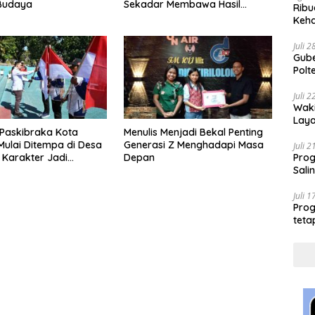
Sekadar Membawa Hasil
 Budaya
Ribu
Tangkapan
Keha
Juli 
Gube
Polt
Tran
Juli 
Waki
Laya
 Paskibraka Kota
Menulis Menjadi Bekal Penting
Nasi
ulai Ditempa di Desa
Generasi Z Menghadapi Masa
Aust
Juli 
Prog
 Karakter Jadi
Depan
Sali
Juli 
Prog
teta
Loka