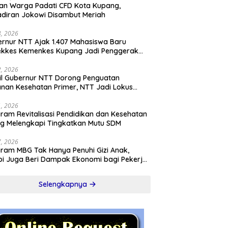
an Warga Padati CFD Kota Kupang,
diran Jokowi Disambut Meriah
28, 2026
rnur NTT Ajak 1.407 Mahasiswa Baru
ekkes Kemenkes Kupang Jadi Penggerak
sformasi Kesehatan
22, 2026
l Gubernur NTT Dorong Penguatan
nan Kesehatan Primer, NTT Jadi Lokus
onal Program KITA SEHAT Indonesia–
ralia
21, 2026
ram Revitalisasi Pendidikan dan Kesehatan
ng Melengkapi Tingkatkan Mutu SDM
17, 2026
ram MBG Tak Hanya Penuhi Gizi Anak,
pi Juga Beri Dampak Ekonomi bagi Pekerja
l
Selengkapnya