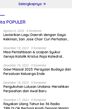
Selengkapnya
ita POPULER
Agustus 6, 2026
0 Komentar
Lestarikan Lagu Daerah dengan Gaya
Kekinian, San Jose Choir Curi Perhatian
Masyarakat
Desember 19, 2023
0 Komentar
Misa Pentahbisan & Ucapan Syukur
Gereja Katolik Kristus Raja Katedral
Kupang
Desember 19, 2023
0 Komentar
Gawi Massal 2023: Perayaan Budaya dan
Persatuan Keluarga Ende
Desember 18, 2023
0 Komentar
Pengukuhan Lulusan Undana: Meriahkan
Perpisahan dan Awal Baru
Desember 17, 2023
0 Komentar
Rayakan Ulang Tahun ke-36 Radio
TIRILOLOK Berbagi Kasih Dengan Mantan