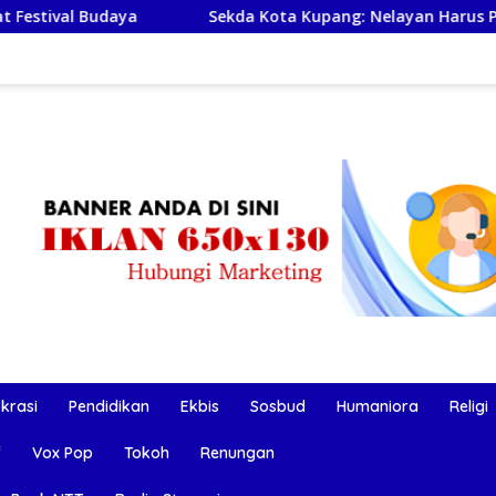
Sekda Kota Kupang: Nelayan Harus Pulang Selamat, Bu
okrasi
Pendidikan
Ekbis
Sosbud
Humaniora
Religi
f
Vox Pop
Tokoh
Renungan