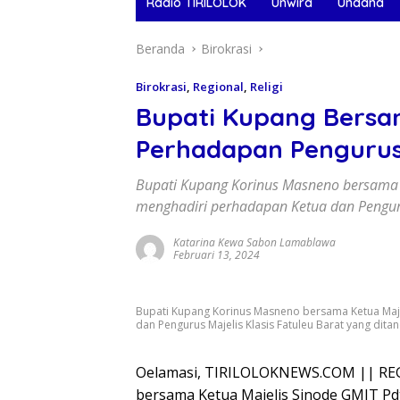
Radio TIRILOLOK
Unwira
Undana
Beranda
Birokrasi
Birokrasi
,
Regional
,
Religi
Bupati Kupang Bersam
Perhadapan Pengurus M
Bupati Kupang Korinus Masneno bersama K
menghadiri perhadapan Ketua dan Pengurus
Katarina Kewa Sabon Lamablawa
Februari 13, 2024
Bupati Kupang Korinus Masneno bersama Ketua Maje
dan Pengurus Majelis Klasis Fatuleu Barat yang dita
Oelamasi, TIRILOLOKNEWS.COM || RE
bersama Ketua Majelis Sinode GMIT Pd