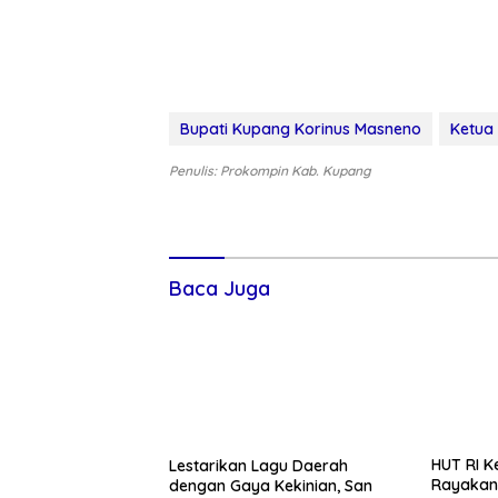
Bupati Kupang Korinus Masneno
Ketua 
Penulis: Prokompin Kab. Kupang
Baca Juga
Lestarikan Lagu Daerah
HUT RI K
dengan Gaya Kekinian, San
Rayakan