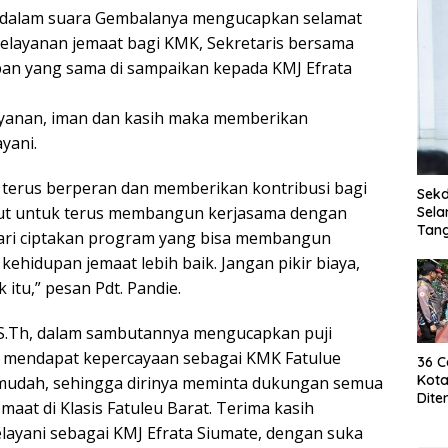
e dalam suara Gembalanya mengucapkan selamat
elayanan jemaat bagi KMK, Sekretaris bersama
apan yang sama di sampaikan kepada KMJ Efrata
ayanan, iman dan kasih maka memberikan
yani.
terus berperan dan memberikan kontribusi bagi
Sekd
tut untuk terus membangun kerjasama dengan
Sela
Tan
ari ciptakan program yang bisa membangun
idupan jemaat lebih baik. Jangan pikir biaya,
 itu,” pesan Pdt. Pandie.
, S.Th, dalam sambutannya mengucapkan puji
a mendapat kepercayaan sebagai KMK Fatulue
36 C
Kota
k mudah, sehingga dirinya meminta dukungan semua
Dite
aat di Klasis Fatuleu Barat. Terima kasih
Baha
layani sebagai KMJ Efrata Siumate, dengan suka
Jadi