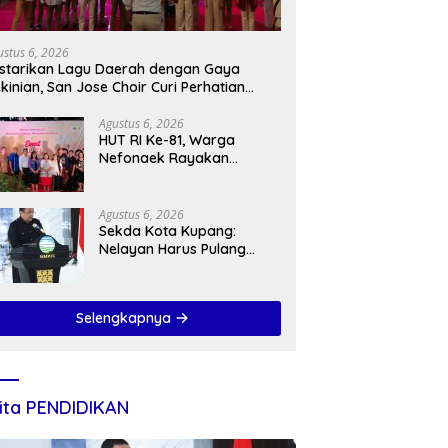
ustus 6, 2026
starikan Lagu Daerah dengan Gaya
kinian, San Jose Choir Curi Perhatian
asyarakat
Agustus 6, 2026
HUT RI Ke-81, Warga
Nefonaek Rayakan
Kebhinekaan Lewat
Festival Budaya
Agustus 6, 2026
Sekda Kota Kupang:
Nelayan Harus Pulang
Selamat, Bukan Sekadar
Membawa Hasil
Tangkapan
Selengkapnya
ita PENDIDIKAN