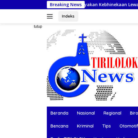
Langsung
Warga Nefonaek Rayakan Kebhinekaan Lewat Festival Budaya
Breaking News
ke
konten
Indeks
tutup
Beranda
Nasional
Regional
Bir
Bencana
Kriminal
Tips
Otomoti