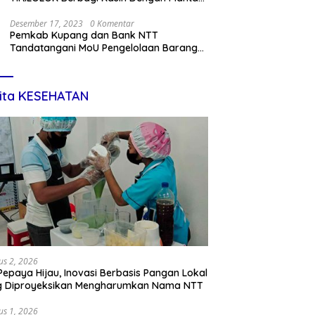
Kru
Desember 17, 2023
0 Komentar
Pemkab Kupang dan Bank NTT
Tandatangani MoU Pengelolaan Barang
Miliki Daerah dan Penerapan Kartu Kredit
Pemda
ita KESEHATAN
us 2, 2026
Pepaya Hijau, Inovasi Berbasis Pangan Lokal
g Diproyeksikan Mengharumkan Nama NTT
us 1, 2026