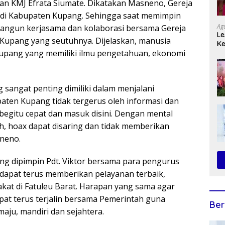
an KMJ Efrata Siumate. Dikatakan Masneno, Gereja
di Kabupaten Kupang. Sehingga saat memimpin
Ag
angun kerjasama dan kolaborasi bersama Gereja
Le
upang yang seutuhnya. Dijelaskan, manusia
Ke
upang yang memiliki ilmu pengetahuan, ekonomi
M
 sangat penting dimiliki dalam menjalani
ten Kupang tidak tergerus oleh informasi dan
egitu cepat dan masuk disini. Dengan mental
lah, hoax dapat disaring dan tidak memberikan
sneno.
ng dipimpin Pdt. Viktor bersama para pengurus
i dapat terus memberikan pelayanan terbaik,
kat di Fatuleu Barat. Harapan yang sama agar
at terus terjalin bersama Pemerintah guna
Ber
u, mandiri dan sejahtera.