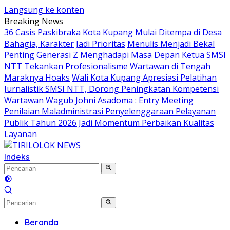
Langsung ke konten
Breaking News
36 Casis Paskibraka Kota Kupang Mulai Ditempa di Desa
Bahagia, Karakter Jadi Prioritas
Menulis Menjadi Bekal
Penting Generasi Z Menghadapi Masa Depan
Ketua SMSI
NTT Tekankan Profesionalisme Wartawan di Tengah
Maraknya Hoaks
Wali Kota Kupang Apresiasi Pelatihan
Jurnalistik SMSI NTT, Dorong Peningkatan Kompetensi
Wartawan
Wagub Johni Asadoma : Entry Meeting
Penilaian Maladministrasi Penyelenggaraan Pelayanan
Publik Tahun 2026 Jadi Momentum Perbaikan Kualitas
Layanan
Indeks
Beranda