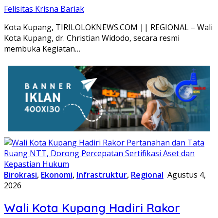
Felisitas Krisna Bariak
Kota Kupang, TIRILOLOKNEWS.COM || REGIONAL – Wali
Kota Kupang, dr. Christian Widodo, secara resmi
membuka Kegiatan…
Birokrasi
,
Ekonomi
,
Infrastruktur
,
Regional
Agustus 4,
2026
Wali Kota Kupang Hadiri Rakor