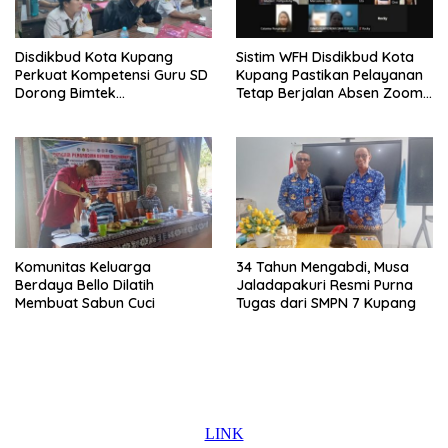
Disdikbud Kota Kupang
Sistim WFH Disdikbud Kota
Perkuat Kompetensi Guru SD
Kupang Pastikan Pelayanan
Dorong Bimtek
Tetap Berjalan Absen Zoom
Berkelanjutan
Jadi Instrumen Disiplin ASN
Komunitas Keluarga
34 Tahun Mengabdi, Musa
Berdaya Bello Dilatih
Jaladapakuri Resmi Purna
Membuat Sabun Cuci
Tugas dari SMPN 7 Kupang