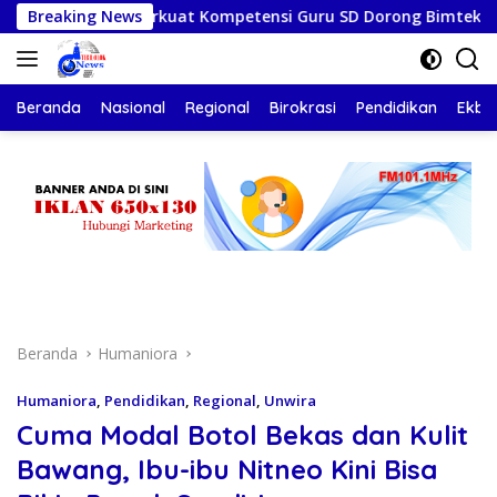
Langsung
ng Perkuat Kompetensi Guru SD Dorong Bimtek Berkelanjutan
Breaking News
ke
konten
Beranda
Nasional
Regional
Birokrasi
Pendidikan
Ekbis
Beranda
Humaniora
Humaniora
,
Pendidikan
,
Regional
,
Unwira
Cuma Modal Botol Bekas dan Kulit
Bawang, Ibu-ibu Nitneo Kini Bisa