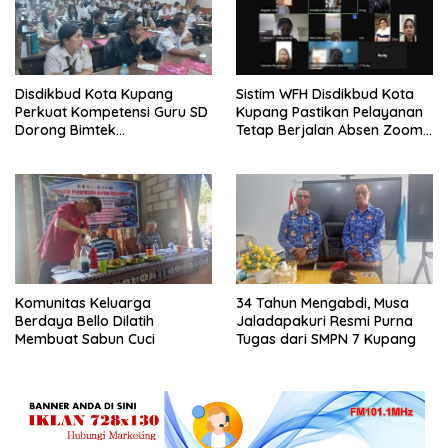
Disdikbud Kota Kupang
Sistim WFH Disdikbud Kota
Perkuat Kompetensi Guru SD
Kupang Pastikan Pelayanan
Dorong Bimtek
Tetap Berjalan Absen Zoom
Berkelanjutan
Jadi Instrumen Disiplin ASN
Komunitas Keluarga
34 Tahun Mengabdi, Musa
Berdaya Bello Dilatih
Jaladapakuri Resmi Purna
Membuat Sabun Cuci
Tugas dari SMPN 7 Kupang