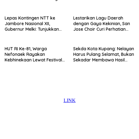
Kota Kupang
Lepas Kontingen NTT ke
Lestarikan Lagu Daerah
Jambore Nasional XII,
dengan Gaya Kekinian, San
Gubernur Melki: Tunjukkan
Jose Choir Curi Perhatian
Karakter, Budaya, dan
Masyarakat
Prestasi Anak NTT
HUT RI Ke-81, Warga
Sekda Kota Kupang: Nelayan
Nefonaek Rayakan
Harus Pulang Selamat, Bukan
Kebhinekaan Lewat Festival
Sekadar Membawa Hasil
Budaya
Tangkapan