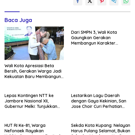
Baca Juga
Dari SMPN 3, Wali Kota
Gaungkan Gerakan
Membangun Karakter
Remaja
Wali Kota Apresiasi Beta
Bersih, Gerakan Warga Jadi
Kekuatan Baru Membangun
Kota Kupang
Lepas Kontingen NTT ke
Lestarikan Lagu Daerah
Jambore Nasional XII,
dengan Gaya Kekinian, San
Gubernur Melki: Tunjukkan
Jose Choir Curi Perhatian
Karakter, Budaya, dan
Masyarakat
Prestasi Anak NTT
HUT RI Ke-81, Warga
Sekda Kota Kupang: Nelayan
Nefonaek Rayakan
Harus Pulang Selamat, Bukan