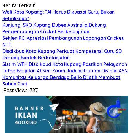
Berita Terkait
Wali Kota Kupang: “AI Harus Dikuasai Guru, Bukan
Sebaliknya”
Kunjungi SKO Kupang Dubes Australia Dukung
Pengembangan Cricket Berkelanjutan
Sekjen PCI Apresiasi Pembangunan Lapangan Cricket
NTT
Disdikbud Kota Kupang Perkuat Kompetensi Guru SD
Dorong Bimtek Berkelanjutan
Sistim WFH Disdikbud Kota Kupang Pastikan Pelayanan
Tetap Berjalan Absen Zoom Jadi Instrumen Disiplin ASN
Komunitas Keluarga Berdaya Bello Dilatih Membuat
Sabun Cuci
Post Views:
737