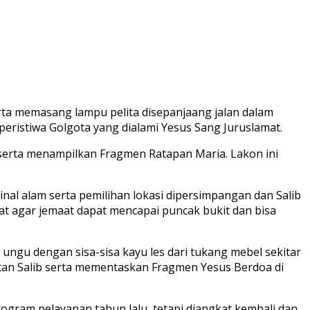
ta memasang lampu pelita disepanjaang jalan dalam
istiwa Golgota yang dialami Yesus Sang Juruslamat.
 serta menampilkan Fragmen Ratapan Maria. Lakon ini
nal alam serta pemilihan lokasi dipersimpangan dan Salib
uat agar jemaat dapat mencapai puncak bukit dan bisa
ungu dengan sisa-sisa kayu les dari tukang mebel sekitar
atan Salib serta mementaskan Fragmen Yesus Berdoa di
rogram pelayanan tahun lalu, tetapi diangkat kembali dan