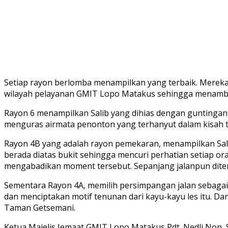
Setiap rayon berlomba menampilkan yang terbaik. Merek
wilayah pelayanan GMIT Lopo Matakus sehingga menambah
Rayon 6 menampilkan Salib yang dihias dengan guntingan
menguras airmata penonton yang terhanyut dalam kisah t
Rayon 4B yang adalah rayon pemekaran, menampilkan Salib 
berada diatas bukit sehingga mencuri perhatian setiap or
mengabadikan moment tersebut. Sepanjang jalanpun dite
Sementara Rayon 4A, memilih persimpangan jalan sebagai l
dan menciptakan motif tenunan dari kayu-kayu les itu. D
Taman Getsemani.
Ketua Majelis Jemaat GMIT Lopo Matakus Pdt. Nedli Non, S