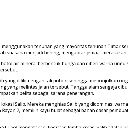
a menggunakan tenunan yang mayoritas tenunan Timor ser
 suasana menjadi hening, mengantar jemaat merasakan per
 botol air mineral berbentuk bunga dan diberi warna ungu
ersebut.
yang dililit dengan tali pohon sehingga menonjolkan origi
ang yang melintas jalan tersebut. Tangga alam sengaja dib
mpatkan pelita sebagai sarana penerangan.
okasi Salib. Mereka menghias Salib yang didominasi warna 
an Rayon 2, memilih kayu bulat sebagai bahan dasar pembu
.SI Teol mengatakan, kegiatan lomba kreasi Salib adalah p