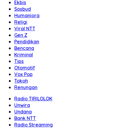
Ekbis
Sosbud
Humaniora
Religi
Viral NTT
Gen Z
Pendidikan
Bencana
Kriminal
Tips
Otomotif
Vox Pop
Tokoh
Renungan
Radio TIRILOLOK
Unwira
Undana
Bank NTT
Radio Streaming