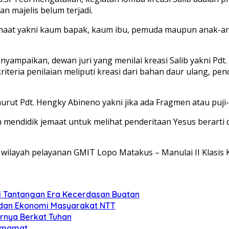
n majelis belum terjadi.
 jemaat yakni kaum bapak, kaum ibu, pemuda maupun anak
ampaikan, dewan juri yang menilai kreasi Salib yakni Pdt.
riteria penilaian meliputi kreasi dari bahan daur ulang, p
nurut Pdt. Hengky Abineno yakni jika ada Fragmen atau puji
ndidik jemaat untuk melihat penderitaan Yesus berarti dan
am wilayah pelayanan GMIT Lopo Matakus – Manulai II Klasi
i Tantangan Era Kecerdasan Buatan
 dan Ekonomi Masyarakat NTT
rnya Berkat Tuhan
 Imamat