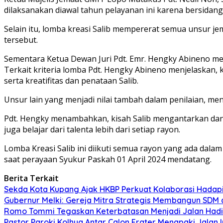
dilaksanakan diawal tahun pelayanan ini karena bersidanga
Selain itu, lomba kreasi Salib mempererat semua unsur
tersebut.
Sementara Ketua Dewan Juri Pdt. Emr. Hengky Abineno meny
Terkait kriteria lomba Pdt. Hengky Abineno menjelaskan, k
serta kreatifitas dan penataan Salib.
Unsur lain yang menjadi nilai tambah dalam penilaian, me
Pdt. Hengky menambahkan, kisah Salib mengantarkan dan me
juga belajar dari talenta lebih dari setiap rayon.
Lomba Kreasi Salib ini diikuti semua rayon yang ada dal
saat perayaan Syukur Paskah 01 April 2024 mendatang.
Berita Terkait
Sekda Kota Kupang Ajak HKBP Perkuat Kolaborasi Hadap
Gubernur Melki: Gereja Mitra Strategis Membangun SDM
Romo Tommi Tegaskan Keterbatasan Menjadi Jalan Hadi
Pastor Paroki Kolhua Antar Calon Frater Menapaki Jalan