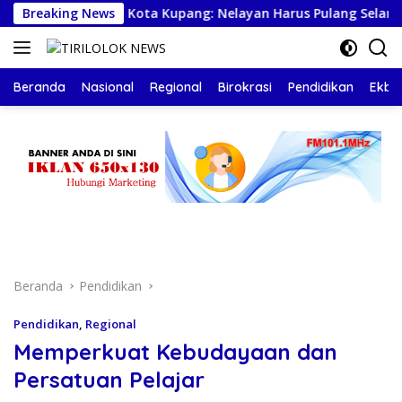
Langsung
Sekda Kota Kupang: Nelayan Harus Pulang Selamat, Buka
Breaking News
ke
konten
Beranda
Nasional
Regional
Birokrasi
Pendidikan
Ekbis
Beranda
Pendidikan
Pendidikan
,
Regional
Memperkuat Kebudayaan dan
Persatuan Pelajar