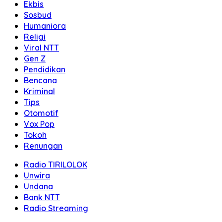
Ekbis
Sosbud
Humaniora
Religi
Viral NTT
Gen Z
Pendidikan
Bencana
Kriminal
Tips
Otomotif
Vox Pop
Tokoh
Renungan
Radio TIRILOLOK
Unwira
Undana
Bank NTT
Radio Streaming