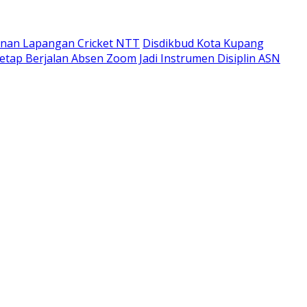
unan Lapangan Cricket NTT
Disdikbud Kota Kupang
etap Berjalan Absen Zoom Jadi Instrumen Disiplin ASN