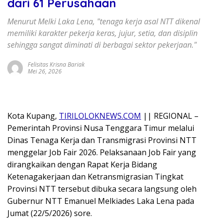
dari 61 Perusahaan
Menurut Melki Laka Lena, "tenaga kerja asal NTT dikenal
memiliki karakter pekerja keras, jujur, setia, dan disiplin
sehingga sangat diminati di berbagai sektor pekerjaan."
Felisitas Krisna Bariak
Mei 26, 2026
Kota Kupang,
TIRILOLOKNEWS.COM
|| REGIONAL –
Pemerintah Provinsi Nusa Tenggara Timur melalui
Dinas Tenaga Kerja dan Transmigrasi Provinsi NTT
menggelar Job Fair 2026. Pelaksanaan Job Fair yang
dirangkaikan dengan Rapat Kerja Bidang
Ketenagakerjaan dan Ketransmigrasian Tingkat
Provinsi NTT tersebut dibuka secara langsung oleh
Gubernur NTT Emanuel Melkiades Laka Lena pada
Jumat (22/5/2026) sore.