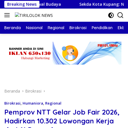
Langsung
wat Festival Budaya
Breaking News
Sekda Kota Kupang: Nelayan Haru
ke
konten
Beranda
Nasional
Regional
Birokrasi
Pendidikan
Ekbis
Beranda
Birokrasi
Birokrasi
,
Humaniora
,
Regional
Pemprov NTT Gelar Job Fair 2026,
Hadirkan 10.302 Lowongan Kerja