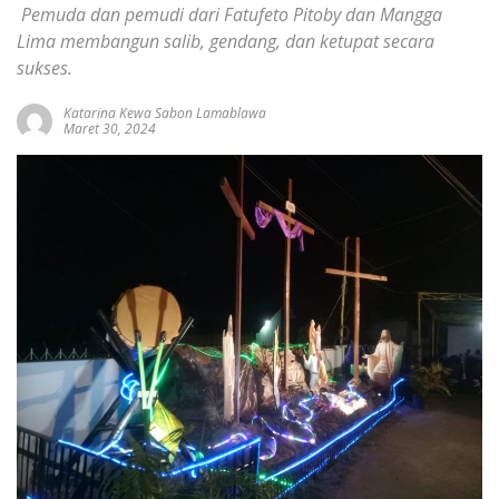
Pemuda dan pemudi dari Fatufeto Pitoby dan Mangga
Lima membangun salib, gendang, dan ketupat secara
sukses.
Katarina Kewa Sabon Lamablawa
Maret 30, 2024