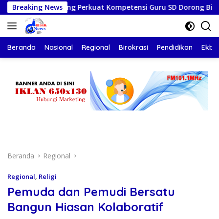
Langsung
Kota Kupang Perkuat Kompetensi Guru SD Dorong Bimtek Berkel
Breaking News
ke
konten
Beranda
Nasional
Regional
Birokrasi
Pendidikan
Ekbis
Beranda
Regional
Regional
,
Religi
Pemuda dan Pemudi Bersatu
Bangun Hiasan Kolaboratif