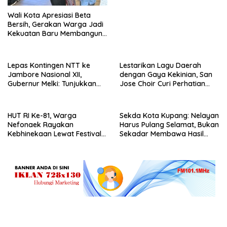
Wali Kota Apresiasi Beta
Bersih, Gerakan Warga Jadi
Kekuatan Baru Membangun
Kota Kupang
Lepas Kontingen NTT ke
Lestarikan Lagu Daerah
Jambore Nasional XII,
dengan Gaya Kekinian, San
Gubernur Melki: Tunjukkan
Jose Choir Curi Perhatian
Karakter, Budaya, dan
Masyarakat
Prestasi Anak NTT
HUT RI Ke-81, Warga
Sekda Kota Kupang: Nelayan
Nefonaek Rayakan
Harus Pulang Selamat, Bukan
Kebhinekaan Lewat Festival
Sekadar Membawa Hasil
Budaya
Tangkapan