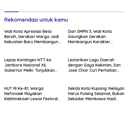
Rekomendasi untuk kamu
Wali Kota Apresiasi Beta
Dari SMPN 3, Wali Kota
Bersih, Gerakan Warga Jadi
Gaungkan Gerakan
Kekuatan Baru Membangun
Membangun Karakter
Kota Kupang
Remaja
Lepas Kontingen NTT ke
Lestarikan Lagu Daerah
Jambore Nasional XII,
dengan Gaya Kekinian, San
Gubernur Melki: Tunjukkan
Jose Choir Curi Perhatian
Karakter, Budaya, dan
Masyarakat
Prestasi Anak NTT
HUT RI Ke-81, Warga
Sekda Kota Kupang: Nelayan
Nefonaek Rayakan
Harus Pulang Selamat, Bukan
Kebhinekaan Lewat Festival
Sekadar Membawa Hasil
Budaya
Tangkapan