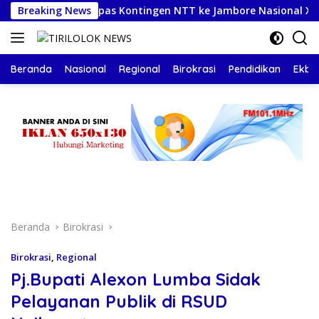
Langsung
Breaking News
Lepas Kontingen NTT ke Jambore Nasional XII, Gubernu
ke
konten
Beranda
Nasional
Regional
Birokrasi
Pendidikan
Ekbis
Beranda
Birokrasi
Birokrasi
,
Regional
Pj.Bupati Alexon Lumba Sidak
Pelayanan Publik di RSUD