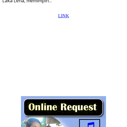
Laka Lena, memimpin…