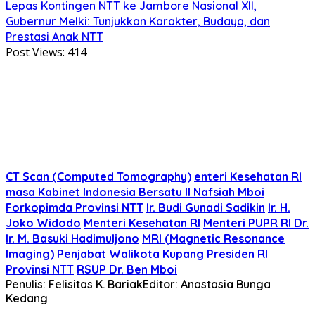
Lepas Kontingen NTT ke Jambore Nasional XII,
Gubernur Melki: Tunjukkan Karakter, Budaya, dan
Prestasi Anak NTT
Post Views:
414
CT Scan (Computed Tomography)
enteri Kesehatan RI
masa Kabinet Indonesia Bersatu II Nafsiah Mboi
Forkopimda Provinsi NTT
Ir. Budi Gunadi Sadikin
Ir. H.
Joko Widodo
Menteri Kesehatan RI
Menteri PUPR RI Dr.
Ir. M. Basuki Hadimuljono
MRI (Magnetic Resonance
Imaging)
Penjabat Walikota Kupang
Presiden RI
Provinsi NTT
RSUP Dr. Ben Mboi
Penulis: Felisitas K. Bariak
Editor: Anastasia Bunga
Kedang