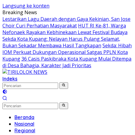
Langsung ke konten
Breaking News
Lestarikan Lagu Daerah dengan Gaya Kekinian, San Jose
Choir Curi Perhatian Masyarakat
HUT RI Ke-81, Warga
Nefonaek Rayakan Kebhinekaan Lewat Festival Budaya
Sekda Kota Kupang: Nelayan Harus Pulang Selamat,
Bukan Sekadar Membawa Hasil Tangkapan
Sekda: Hibah
IOM Perkuat Dukungan Operasional Satgas PPLN Kota
Kupang
36 Casis Paskibraka Kota Kupang Mulai Ditempa
di Desa Bahagia, Karakter Jadi Prioritas
Indeks
Beranda
Nasional
Regional