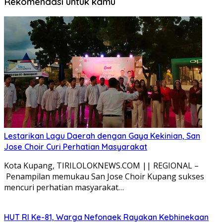
Rekomendasi untuk kamu
Lestarikan Lagu Daerah dengan Gaya Kekinian, San
Jose Choir Curi Perhatian Masyarakat
Kota Kupang, TIRILOLOKNEWS.COM || REGIONAL –
Penampilan memukau San Jose Choir Kupang sukses
mencuri perhatian masyarakat…
HUT RI Ke-81, Warga Nefonaek Rayakan Kebhinekaan