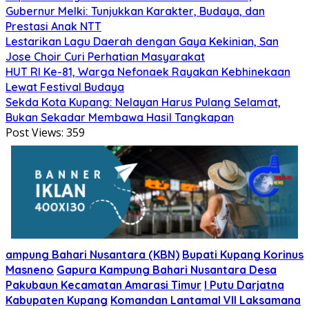
Gubernur Melki: Tunjukkan Karakter, Budaya, dan
Prestasi Anak NTT
Lestarikan Lagu Daerah dengan Gaya Kekinian, San
Jose Choir Curi Perhatian Masyarakat
HUT RI Ke-81, Warga Nefonaek Rayakan Kebhinekaan
Lewat Festival Budaya
Sekda Kota Kupang: Nelayan Harus Pulang Selamat,
Bukan Sekadar Membawa Hasil Tangkapan
Post Views:
359
ampung Bahari Nusantara (KBN)
Bupati Kupang Korinus
Masneno
Gapura Kampung Bahari Nusantara Desa
Pakubaun Kecamatan Amarasi Timur
I Putu Darjatna
Kabupaten Kupang
Komandan Lantamal VII Laksamana