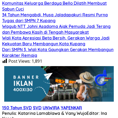
Komunitas Keluarga Berdaya Bello Dilatih Membuat
Sabun Cuci
34 Tahun Mengabdi, Musa Jaladapakuri Resmi Purna
Tugas dari SMPN 7 Kupang
Wagub NTT Johni Asadoma Ajak Pemuda Jadi Terang
dan Pembawa Kasih di Tengah Masyarakat
Wali Kota Apresiasi Beta Bersih, Gerakan Warga Jadi
Kekuatan Baru Membangun Kota Kupang
Dari SMPN 3, Wali Kota Gaungkan Gerakan Membangun
Karakter Remaja
Post Views:
1,891
150 Tahun SVD
SVD
UNWIRA
YAPENKAR
Penulis: Katarina Lamablawa & Vany Wujo
Editor: Ina