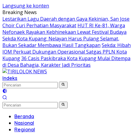
Langsung ke konten
Breaking News
Lestarikan Lagu Daerah dengan Gaya Kekinian, San Jose
Choir Curi Perhatian Masyarakat
HUT RI Ke-81, Warga
Nefonaek Rayakan Kebhinekaan Lewat Festival Budaya
Sekda Kota Kupang: Nelayan Harus Pulang Selamat,
Bukan Sekadar Membawa Hasil Tangkapan
Sekda: Hibah
IOM Perkuat Dukungan Operasional Satgas PPLN Kota
Kupang
36 Casis Paskibraka Kota Kupang Mulai Ditempa
di Desa Bahagia, Karakter Jadi Prioritas
Indeks
Beranda
Nasional
Regional