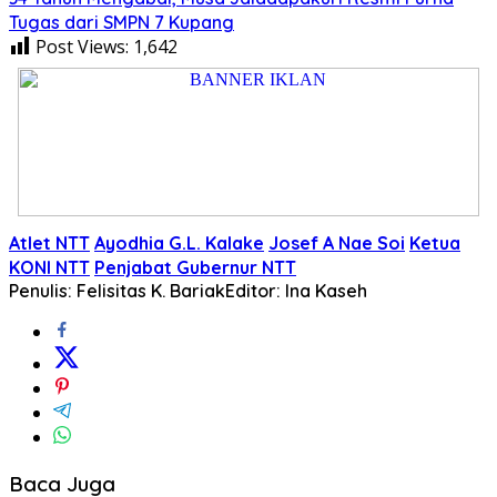
Tugas dari SMPN 7 Kupang
Post Views:
1,642
Atlet NTT
Ayodhia G.L. Kalake
Josef A Nae Soi
Ketua
KONI NTT
Penjabat Gubernur NTT
Penulis: Felisitas K. Bariak
Editor: Ina Kaseh
Baca Juga