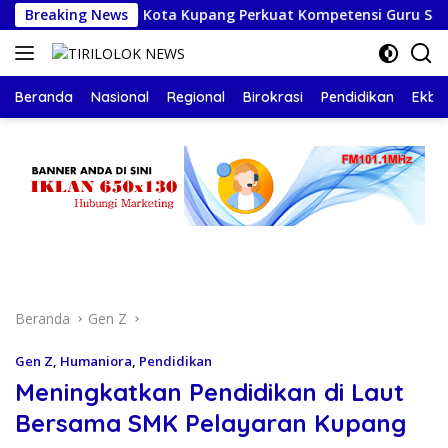
Langsung
Disdikbud Kota Kupang Perkuat Kompetensi Guru SD Dorong Bi
Breaking News
ke
konten
Beranda
Nasional
Regional
Birokrasi
Pendidikan
Ekbis
Beranda
Gen Z
Gen Z
,
Humaniora
,
Pendidikan
Meningkatkan Pendidikan di Laut
Bersama SMK Pelayaran Kupang