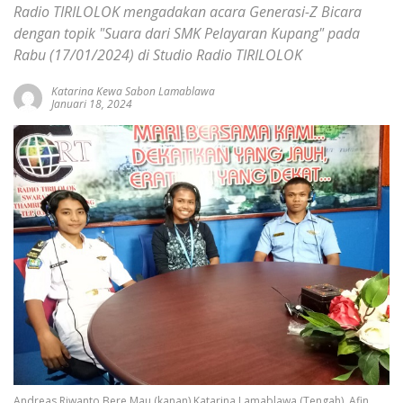
Radio TIRILOLOK mengadakan acara Generasi-Z Bicara
dengan topik "Suara dari SMK Pelayaran Kupang" pada
Rabu (17/01/2024) di Studio Radio TIRILOLOK
Katarina Kewa Sabon Lamablawa
Januari 18, 2024
Andreas Riwanto Bere Mau (kanan),Katarina Lamablawa (Tengah), Afin