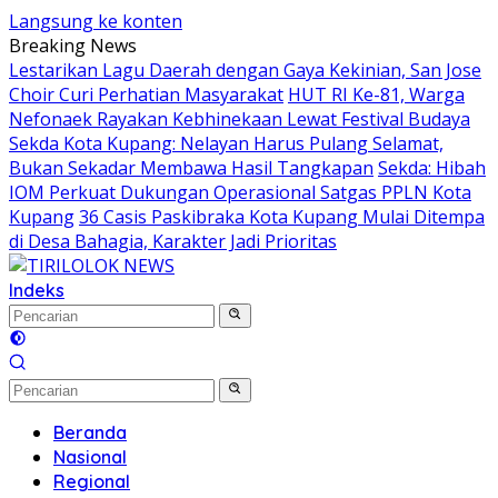
Langsung ke konten
Breaking News
Lestarikan Lagu Daerah dengan Gaya Kekinian, San Jose
Choir Curi Perhatian Masyarakat
HUT RI Ke-81, Warga
Nefonaek Rayakan Kebhinekaan Lewat Festival Budaya
Sekda Kota Kupang: Nelayan Harus Pulang Selamat,
Bukan Sekadar Membawa Hasil Tangkapan
Sekda: Hibah
IOM Perkuat Dukungan Operasional Satgas PPLN Kota
Kupang
36 Casis Paskibraka Kota Kupang Mulai Ditempa
di Desa Bahagia, Karakter Jadi Prioritas
Indeks
Beranda
Nasional
Regional