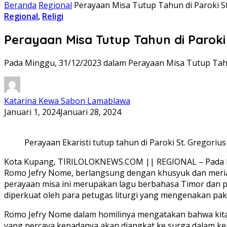
Beranda
Regional
Perayaan Misa Tutup Tahun di Paroki S
Regional
,
Religi
Perayaan Misa Tutup Tahun di Paroki
Pada Minggu, 31/12/2023 dalam Perayaan Misa Tutup Tahu
Katarina Kewa Sabon Lamablawa
Januari 1, 2024
Januari 28, 2024
Perayaan Ekaristi tutup tahun di Paroki St. Gregoriu
Kota Kupang, TIRILOLOKNEWS.COM || REGIONAL – Pada Min
Romo Jefry Nome, berlangsung dengan khusyuk dan meria
perayaan misa ini merupakan lagu berbahasa Timor dan pad
diperkuat oleh para petugas liturgi yang mengenakan pak
Romo Jefry Nome dalam homilinya mengatakan bahwa kita h
yang percaya kepadanya akan diangkat ke surga dalam ke