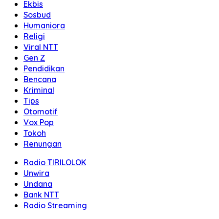
Ekbis
Sosbud
Humaniora
Religi
Viral NTT
Gen Z
Pendidikan
Bencana
Kriminal
Tips
Otomotif
Vox Pop
Tokoh
Renungan
Radio TIRILOLOK
Unwira
Undana
Bank NTT
Radio Streaming