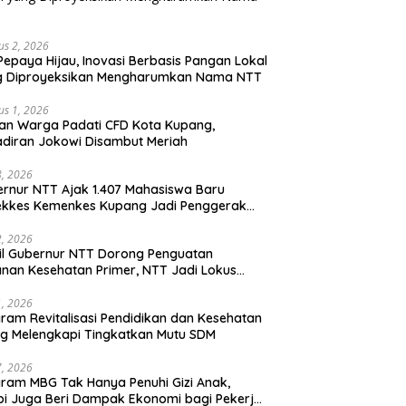
us 2, 2026
Pepaya Hijau, Inovasi Berbasis Pangan Lokal
g Diproyeksikan Mengharumkan Nama NTT
us 1, 2026
an Warga Padati CFD Kota Kupang,
diran Jokowi Disambut Meriah
28, 2026
rnur NTT Ajak 1.407 Mahasiswa Baru
ekkes Kemenkes Kupang Jadi Penggerak
sformasi Kesehatan
22, 2026
l Gubernur NTT Dorong Penguatan
nan Kesehatan Primer, NTT Jadi Lokus
onal Program KITA SEHAT Indonesia–
ralia
21, 2026
ram Revitalisasi Pendidikan dan Kesehatan
ng Melengkapi Tingkatkan Mutu SDM
17, 2026
ram MBG Tak Hanya Penuhi Gizi Anak,
pi Juga Beri Dampak Ekonomi bagi Pekerja