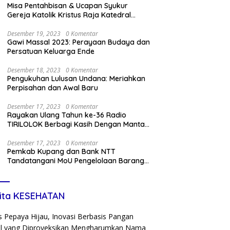
Misa Pentahbisan & Ucapan Syukur
Gereja Katolik Kristus Raja Katedral
Kupang
Desember 19, 2023
0 Komentar
Gawi Massal 2023: Perayaan Budaya dan
Persatuan Keluarga Ende
Desember 18, 2023
0 Komentar
Pengukuhan Lulusan Undana: Meriahkan
Perpisahan dan Awal Baru
Desember 17, 2023
0 Komentar
Rayakan Ulang Tahun ke-36 Radio
TIRILOLOK Berbagi Kasih Dengan Mantan
Kru
Desember 17, 2023
0 Komentar
Pemkab Kupang dan Bank NTT
Tandatangani MoU Pengelolaan Barang
Miliki Daerah dan Penerapan Kartu Kredit
Pemda
ita KESEHATAN