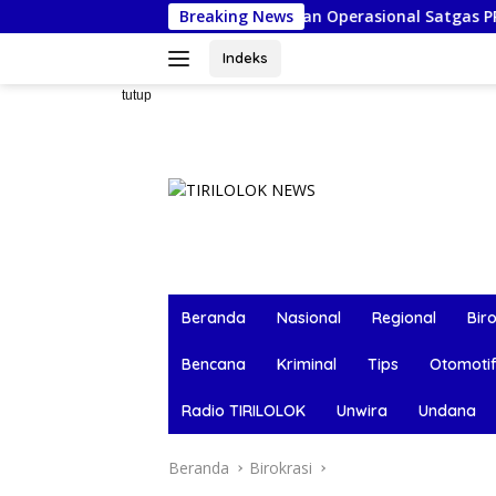
Langsung
ah IOM Perkuat Dukungan Operasional Satgas PPLN Kota Kupan
Breaking News
ke
konten
Indeks
tutup
Beranda
Nasional
Regional
Bir
Bencana
Kriminal
Tips
Otomoti
Radio TIRILOLOK
Unwira
Undana
Beranda
Birokrasi