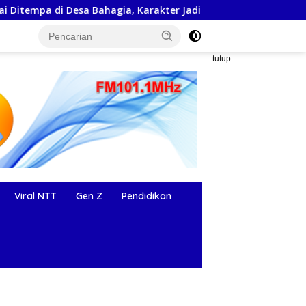
a Bahagia, Karakter Jadi Prioritas
Menulis Menjadi Be
tutup
Viral NTT
Gen Z
Pendidikan