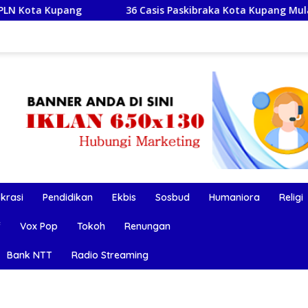
g
36 Casis Paskibraka Kota Kupang Mulai Ditempa di Des
okrasi
Pendidikan
Ekbis
Sosbud
Humaniora
Religi
f
Vox Pop
Tokoh
Renungan
Bank NTT
Radio Streaming