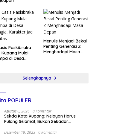
gkapan
Menulis Menjadi Bekal
Penting Generasi Z
asis Paskibraka
Menghadapi Masa
 Kupang Mulai
Depan
mpa di Desa
gia, Karakter
 Prioritas
Selengkapnya
ita POPULER
Agustus 6, 2026
0 Komentar
Sekda Kota Kupang: Nelayan Harus
Pulang Selamat, Bukan Sekadar
Membawa Hasil Tangkapan
Desember 19, 2023
0 Komentar