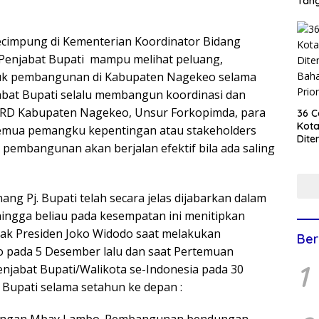
Tan
ecimpung di Kementerian Koordinator Bidang
n Penjabat Bupati mampu melihat peluang,
tuk pembangunan di Kabupaten Nagekeo selama
abat Bupati selalu membangun koordinasi dan
RD Kabupaten Nagekeo, Unsur Forkopimda, para
36 C
Kota
emua pemangku kepentingan atau stakeholders
Dite
 pembangunan akan berjalan efektif bila ada saling
Baha
Jadi
g Pj. Bupati telah secara jelas dijabarkan dalam
ngga beliau pada kesempatan ini menitipkan
ak Presiden Joko Widodo saat melakukan
Ber
 pada 5 Desember lalu dan saat Pertemuan
1
njabat Bupati/Walikota se-Indonesia pada 30
. Bupati selama setahun ke depan :
dungan Mbay Lambo. Pembangunan bendungan