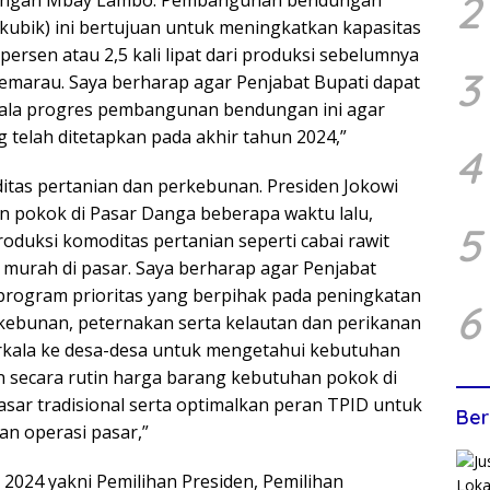
2
 kubik) ini bertujuan untuk meningkatkan kapasitas
ersen atau 2,5 kali lipat dari produksi sebelumnya
3
emarau. Saya berharap agar Penjabat Bupati dapat
ala progres pembangunan bendungan ini agar
g telah ditetapkan pada akhir tahun 2024,”
4
itas pertanian dan perkebunan. Presiden Jokowi
 pokok di Pasar Danga beberapa waktu lalu,
5
oduksi komoditas pertanian seperti cabai rawit
urah di pasar. Saya berharap agar Penjabat
program prioritas yang berpihak pada peningkatan
6
erkebunan, peternakan serta kelautan dan perikanan
kala ke desa-desa untuk mengetahui kebutuhan
 secara rutin harga barang kebutuhan pokok di
sar tradisional serta optimalkan peran TPID untuk
Ber
an operasi pasar,”
 2024 yakni Pemilihan Presiden, Pemilihan