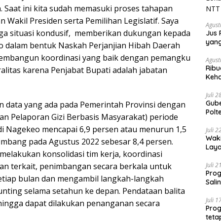
h. Saat ini kita sudah memasuki proses tahapan
Wakil Presiden serta Pemilihan Legislatif. Saya
Agust
ga situasi kondusif, memberikan dukungan kepada
Jus 
yan
 dalam bentuk Naskah Perjanjian Hibah Daerah
membangun koordinasi yang baik dengan pemangku
Agust
Ribu
alitas karena Penjabat Bupati adalah jabatan
Keha
Juli 
Gube
an data yang ada pada Pemerintah Provinsi dengan
Polt
an Pelaporan Gizi Berbasis Masyarakat) periode
Tran
 di Nagekeo mencapai 6,9 persen atau menurun 1,5
Juli 
Waki
imbang pada Agustus 2022 sebesar 8,4 persen.
Laya
melakukan konsolidasi tim kerja, koordinasi
Nasi
Aust
n terkait, penimbangan secara berkala untuk
Juli 
Prog
tiap bulan dan mengambil langkah-langkah
Sali
nting selama setahun ke depan. Pendataan balita
Juli 
ehingga dapat dilakukan penanganan secara
Prog
teta