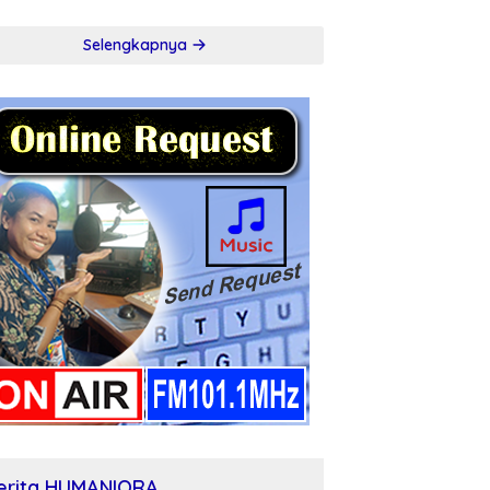
l
Selengkapnya
erita HUMANIORA