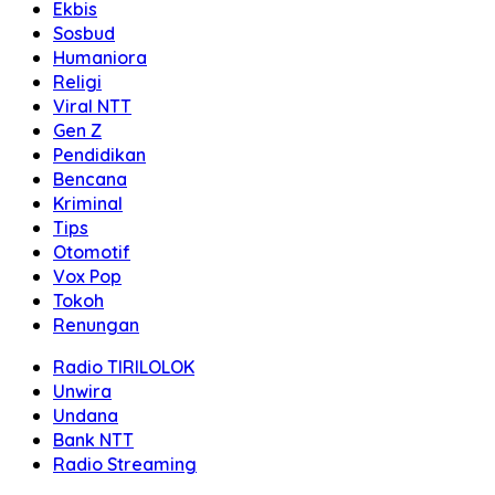
Ekbis
Sosbud
Humaniora
Religi
Viral NTT
Gen Z
Pendidikan
Bencana
Kriminal
Tips
Otomotif
Vox Pop
Tokoh
Renungan
Radio TIRILOLOK
Unwira
Undana
Bank NTT
Radio Streaming