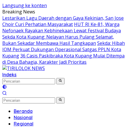
Langsung ke konten
Breaking News
Lestarikan Lagu Daerah dengan Gaya Kekinian, San Jose
Choir Curi Perhatian Masyarakat
HUT RI Ke-81, Warga
Nefonaek Rayakan Kebhinekaan Lewat Festival Budaya
Sekda Kota Kupang: Nelayan Harus Pulang Selamat,
Bukan Sekadar Membawa Hasil Tangkapan
Sekda: Hibah
IOM Perkuat Dukungan Operasional Satgas PPLN Kota
Kupang
36 Casis Paskibraka Kota Kupang Mulai Ditempa
di Desa Bahagia, Karakter Jadi Prioritas
Indeks
Beranda
Nasional
Regional