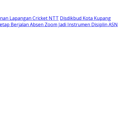
unan Lapangan Cricket NTT
Disdikbud Kota Kupang
etap Berjalan Absen Zoom Jadi Instrumen Disiplin ASN