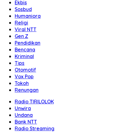
Ekbis
Sosbud
Humaniora
Religi
Viral NTT
Gen Z
Pendidikan
Bencana
Kriminal
Tips
Otomotif
Vox Pop
Tokoh
Renungan
Radio TIRILOLOK
Unwira
Undana
Bank NTT
Radio Streaming