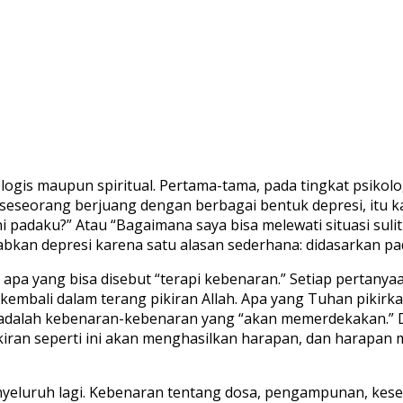
logis maupun spiritual. Pertama-tama, pada tingkat psikolo
a seseorang berjuang dengan berbagai bentuk depresi, itu
 padaku?” Atau “Bagaimana saya bisa melewati situasi sulit
abkan depresi karena satu alasan sederhana: didasarkan pad
h apa yang bisa disebut “terapi kebenaran.” Setiap pertanyaa
kembali dalam terang pikiran Allah. Apa yang Tuhan pikirka
lah kebenaran-kebenaran yang “akan memerdekakan.” Depre
iran seperti ini akan menghasilkan harapan, dan harapan 
h menyeluruh lagi. Kebenaran tentang dosa, pengampunan, ke