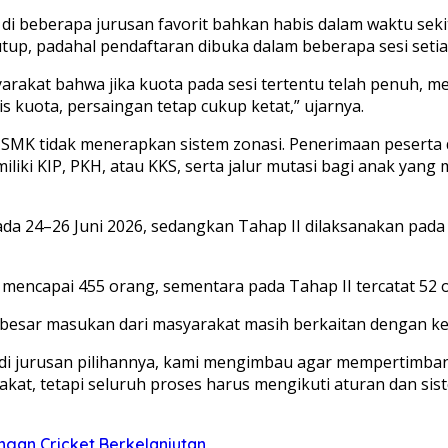
di beberapa jurusan favorit bahkan habis dalam waktu sek
up, padahal pendaftaran dibuka dalam beberapa sesi setiap
rakat bahwa jika kuota pada sesi tertentu telah penuh, m
s kuota, persaingan tetap cukup ketat,” ujarnya.
 tidak menerapkan sistem zonasi. Penerimaan peserta didik
iliki KIP, PKH, atau KKS, serta jalur mutasi bagi anak ya
da 24–26 Juni 2026, sedangkan Tahap II dilaksanakan pada 1
 mencapai 455 orang, sementara pada Tahap II tercatat 52 
esar masukan dari masyarakat masih berkaitan dengan ket
di jurusan pilihannya, kami mengimbau agar mempertimbang
t, tetapi seluruh proses harus mengikuti aturan dan sis
gan Cricket Berkelanjutan