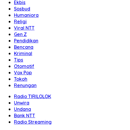
Ekbis
Sosbud
Humaniora
Religi
Viral NTT
Gen Z
Pendidikan
Bencana
Kriminal
Tips
Otomotif
Vox Pop
Tokoh
Renungan
Radio TIRILOLOK
Unwira
Undana
Bank NTT
Radio Streaming