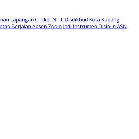
unan Lapangan Cricket NTT
Disdikbud Kota Kupang
etap Berjalan Absen Zoom Jadi Instrumen Disiplin ASN