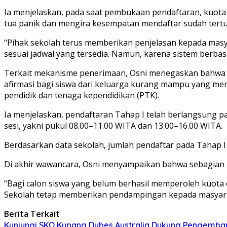
Ia menjelaskan, pada saat pembukaan pendaftaran, kuota 
tua panik dan mengira kesempatan mendaftar sudah tertut
“Pihak sekolah terus memberikan penjelasan kepada masya
sesuai jadwal yang tersedia. Namun, karena sistem berbasi
Terkait mekanisme penerimaan, Osni menegaskan bahwa SMK
afirmasi bagi siswa dari keluarga kurang mampu yang mem
pendidik dan tenaga kependidikan (PTK).
Ia menjelaskan, pendaftaran Tahap I telah berlangsung pa
sesi, yakni pukul 08.00–11.00 WITA dan 13.00–16.00 WITA.
Berdasarkan data sekolah, jumlah pendaftar pada Tahap I
Di akhir wawancara, Osni menyampaikan bahwa sebagian b
“Bagi calon siswa yang belum berhasil memperoleh kuota 
Sekolah tetap memberikan pendampingan kepada masyaraka
Berita Terkait
Kunjungi SKO Kupang Dubes Australia Dukung Pengemban